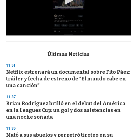
0
s
e
c
Últimas Noticias
o
n
11:51
d
Netflix estrenará un documental sobre Fito Páez:
s
o
tráiler y fecha de estreno de “El mundo cabe en
f
una canción”
3
3
s
11:37
e
Brian Rodríguez brilló en el debut del América
c
en la Leagues Cup: un gol y dos asistencias en
o
n
una noche soñada
d
s
11:35
Mató a sus abuelos y perpetró tiroteo en su