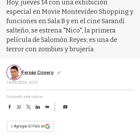
a
Hoy, jueves 14 con una exhibición
especial en Movie Montevideo Shopping y
funciones en Sala B y en el cine Sarandí
salteño, se estrena "Nico", la primera
película de Salomón Reyes; es una de
terror con zombies y brujería
Fernán Cisnero
14/05/2026, 02:01
Compartir esta noticia
F
W
T
L
E
a
h
w
i
m
c
a
i
n
a
e
t
t
k
i
+
Agregar El País en
b
s
t
e
l
o
A
e
d