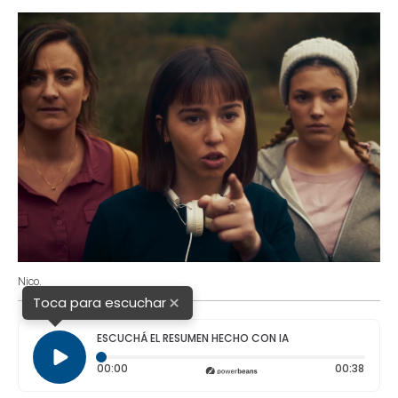
o
p
r
I
k
p
n
Nico.
×
Toca para escuchar
ESCUCHÁ EL RESUMEN HECHO CON IA
Tiempo transcurrido: 0 segundos
Durac
00:00
00:38