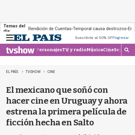
Temas del
Rendición de Cuentas
Temporal causa destrozos
En 
día:
Suscribite al 50% OFF
Ingresar
M
e
Personajes
TV y radio
Música
Cine
Series
Te
n
M
u
o
s
t
EL PAÍS
TVSHOW
CINE
r
a
El mexicano que soñó con
r
b
hacer cine en Uruguay y ahora
�
s
estrena la primera película de
q
u
ficción hecha en Salto
e
d