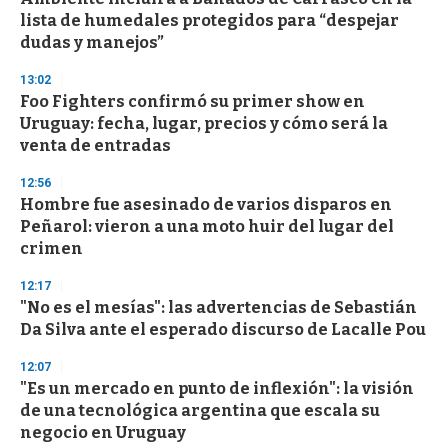
o
lista de humedales protegidos para “despejar
f
dudas y manejos”
3
3
s
13:02
e
Foo Fighters confirmó su primer show en
c
Uruguay: fecha, lugar, precios y cómo será la
o
n
venta de entradas
d
s
12:56
Hombre fue asesinado de varios disparos en
Peñarol: vieron a una moto huir del lugar del
crimen
12:17
"No es el mesías": las advertencias de Sebastián
Da Silva ante el esperado discurso de Lacalle Pou
12:07
"Es un mercado en punto de inflexión": la visión
de una tecnológica argentina que escala su
negocio en Uruguay