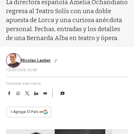
a
La directora española Amelia Ochandiano
regresa al Teatro Solís con una doble
apuesta de Lorca y una curiosa anécdota
personal. Fechas, entradas y los detalles
de una Bernarda Alba en teatro y ópera.
Nicolas Lauber
12/05/2026, 02:08
Compartir esta noticia
F
W
T
L
E
a
h
w
i
m
c
a
i
n
a
e
t
t
k
i
+
Agregar El País en
b
s
t
e
l
o
A
e
d
o
p
r
I
k
p
n