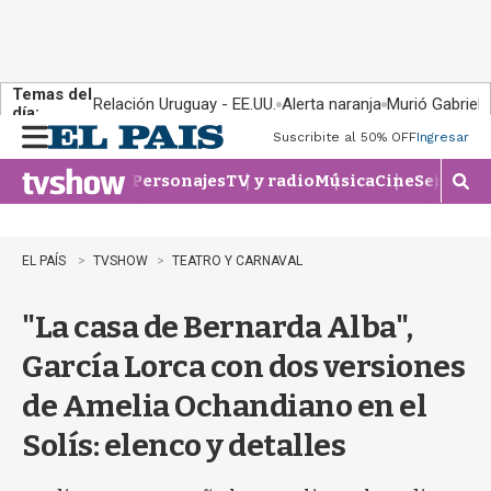
Temas del
Relación Uruguay - EE.UU.
Alerta naranja
Murió Gabriel 
día:
Suscribite al 50% OFF
Ingresar
M
e
Personajes
TV y radio
Música
Cine
Series
Te
n
M
u
o
s
t
EL PAÍS
TVSHOW
TEATRO Y CARNAVAL
r
a
"La casa de Bernarda Alba",
r
b
García Lorca con dos versiones
�
s
de Amelia Ochandiano en el
q
u
Solís: elenco y detalles
e
d