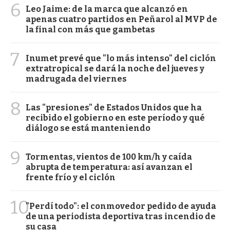
6
Leo Jaime: de la marca que alcanzó en
apenas cuatro partidos en Peñarol al MVP de
la final con más que gambetas
7
Inumet prevé que "lo más intenso" del ciclón
extratropical se dará la noche del jueves y
madrugada del viernes
8
Las "presiones" de Estados Unidos que ha
recibido el gobierno en este período y qué
diálogo se está manteniendo
9
Tormentas, vientos de 100 km/h y caída
abrupta de temperatura: así avanzan el
frente frío y el ciclón
10
"Perdí todo": el conmovedor pedido de ayuda
de una periodista deportiva tras incendio de
su casa