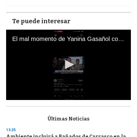
Te puede interesar
El mal momento de Yanina Gasañol con un hincha argentino en "Subrayado"
0
s
e
c
Últimas Noticias
o
n
13:25
d
Ambiente incluirá a Bañados de Carrasco en la
s