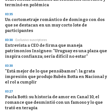
f
terminó en polémica
3
3
s
03:35
e
Un cortometraje romántico de domingo con dos
c
que se destacan en un muy corto lote de
o
n
participantes
d
s
03:30
Exclusivo suscriptores
Entrevista a CEO de firma que maneja
patrimonios Insigneo: "Uruguay es una plaza que
inspira confianza; sería difícil no estar"
03:30
"Está mejor de lo que pensábamos": la grata
impresión que produjo Rubén Botta en Nacional y
el rol a cumplir
03:27
Paola Botti: su historia de amor en Canal 10, el
romance que desmintió con un famoso y lo que
trató en terapia