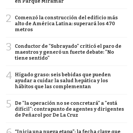
en Parque Miramar
2
Comenzó la construcción del edificio más
alto de América Latina: superará los 470
metros
3
Conductor de "Subrayado" criticó el paro de
maestros y generó un fuerte debate: "No
tiene sentido"
4
Hígado graso: seis bebidas que pueden
ayudar a cuidar la salud hepática y los
hábitos que las complementan
5
De "la operación no se concretará" a "está
difícil": contrapunto de agentes y dirigentes
de Peñarol por De La Cruz
6
“Inicia una nueva etapa”: la fecha clave que