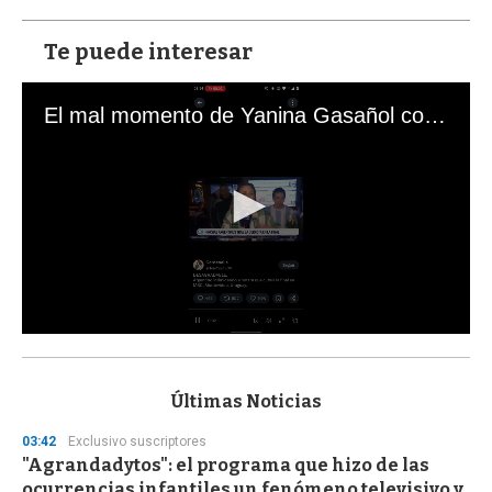
Te puede interesar
El mal momento de Yanina Gasañol con un hincha argentino en "Subrayado"
0
s
e
c
Últimas Noticias
o
n
03:42
Exclusivo suscriptores
d
"Agrandadytos": el programa que hizo de las
s
o
ocurrencias infantiles un fenómeno televisivo y