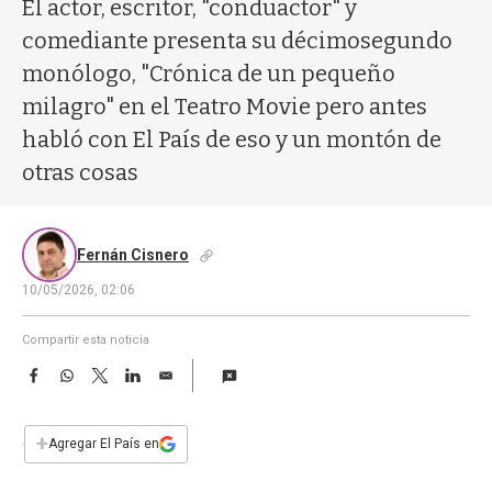
a
El actor, escritor, "conduactor" y
comediante presenta su décimosegundo
monólogo, "Crónica de un pequeño
milagro" en el Teatro Movie pero antes
habló con El País de eso y un montón de
otras cosas
Fernán Cisnero
10/05/2026, 02:06
Compartir esta noticia
F
W
T
L
E
a
h
w
i
m
c
a
i
n
a
e
t
t
k
i
+
Agregar El País en
b
s
t
e
l
o
A
e
d