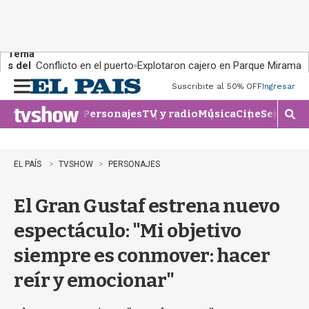
Tema
s del
Conflicto en el puerto
Explotaron cajero en Parque Miramar
día:
Suscribite al 50% OFF
Ingresar
M
e
Personajes
TV y radio
Música
Cine
Series
Te
n
M
u
o
s
t
EL PAÍS
TVSHOW
PERSONAJES
r
a
El Gran Gustaf estrena nuevo
r
b
espectáculo: "Mi objetivo
�
s
siempre es conmover: hacer
q
u
reír y emocionar"
e
d