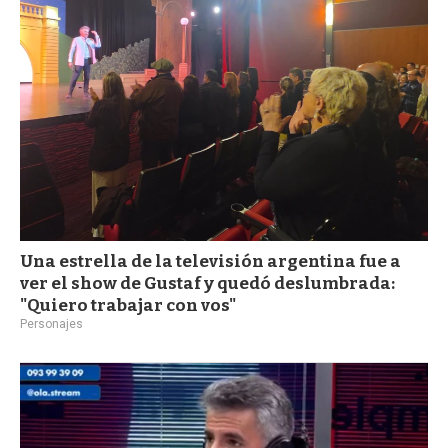
a
Una estrella de la televisión argentina fue a
ver el show de Gustaf y quedó deslumbrada:
"Quiero trabajar con vos"
Personajes