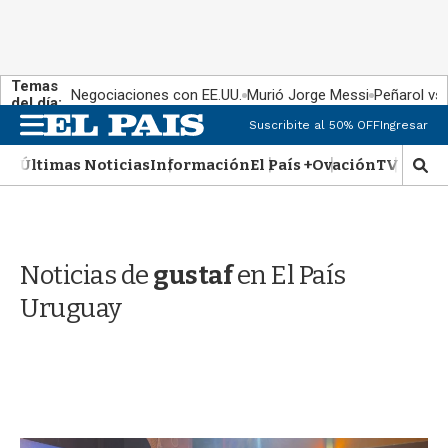
Temas
Negociaciones con EE.UU.
Murió Jorge Messi
Peñarol vs
del día:
M
Suscribite al 50% OFF
Ingresar
e
n
Últimas Noticias
Información
El País +
Ovación
TV Show
M
u
o
s
t
r
Noticias de
gustaf
en El País
a
r
Uruguay
b
�
s
q
u
e
d