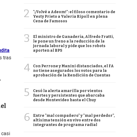
2
"¡Volvé a Adeom!": el filoso comentario de
Yesty Prieto a Valeria Ripoll en plena
Cena de Famosos
3
El ministro de Ganadería, Alfredo Fratti,
le pone un freno a la reducción de la
jornada laboral y pide que los robots
dita
aporten al BPS
s tras
4
Con Perrone y Manini distanciados, el FA
no tiene asegurados los votos para la
aprobación de la Rendición de Cuentas
,
5
Cesó la alerta amarilla por vientos
fuertes y persistentes que abarcaba
desde Montevideo hasta el Chuy
del
6
Entre "mal compañero" y "mal perdedor",
altísima tensión en vivo entre dos
integrantes de programa radial
 casi