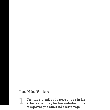
Las Más Vistas
1
Un muerto, miles de personas sin luz,
árboles caídos y techos volados por el
temporal que ameritó alerta roja