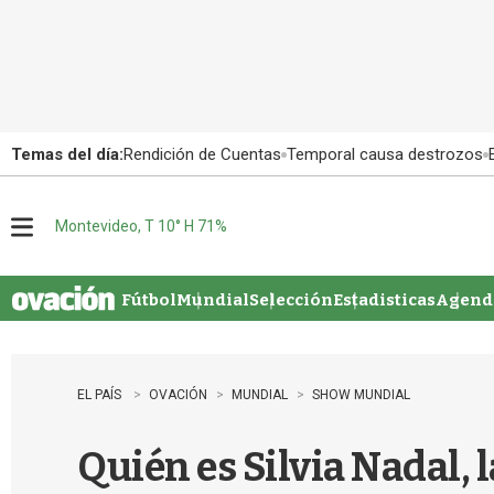
Temas del día:
Rendición de Cuentas
Temporal causa destrozos
Montevideo, T 10° H 71%
M
e
n
u
Fútbol
Mundial
Selección
Estadisticas
Agenda
EL PAÍS
OVACIÓN
MUNDIAL
SHOW MUNDIAL
Quién es Silvia Nadal, 