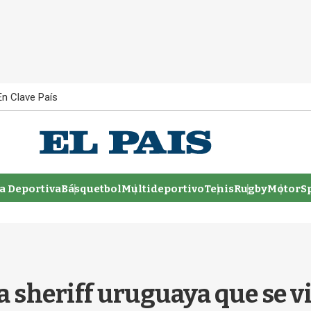
En Clave País
 Deportiva
Básquetbol
Multideportivo
Tenis
Rugby
MotorSp
la sheriff uruguaya que se v