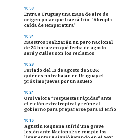
10:53
Entra a Uruguay una masa de aire de
origen polar que traerá frío: "Abrupta
caída de temperatura"
10:34
Maestros realizarán un paro nacional
de 24 horas: en qué fecha de agosto
será y cuáles son los reclamos
10:28
Feriado del 13 de agosto de 2026:
quiénes no trabajan en Uruguay el
próximo jueves por un asueto
10:24
Orsi valora “respuestas rápidas” ante
el ciclón extratropical y reúne al
gobierno para prepararse para El Niño
10:15
Agustín Requena sufrió una grave
lesión ante Nacional: se rompió los
ligamentos y siguió jugando en el GPC