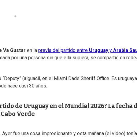
e Va Gustar
en la
previa del partido entre
Uruguay
y
Arabia Sau
filmada por una persona sin que ella supiera, se compartió en rede
o “Deputy” (alguacil, en el Miami Dade Sheriff Office. Es uruguaya
de hace casi 30 años.
tido de Uruguay en el Mundial 2026? La fecha 
e Cabo Verde
. Ayer fue una cosa impresionante y esta mañana (el video) tenía