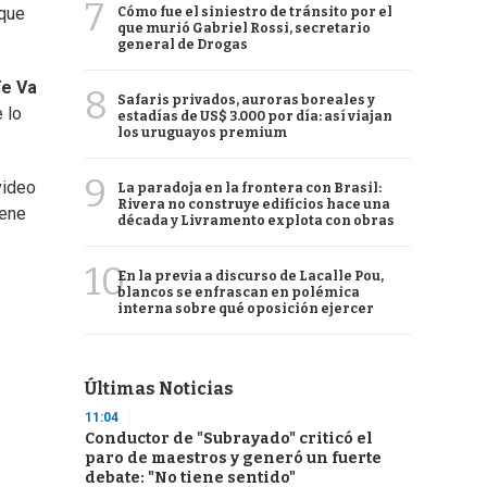
7
 que
Cómo fue el siniestro de tránsito por el
que murió Gabriel Rossi, secretario
general de Drogas
e Va
8
Safaris privados, auroras boreales y
e lo
estadías de US$ 3.000 por día: así viajan
los uruguayos premium
9
 video
La paradoja en la frontera con Brasil:
Rivera no construye edificios hace una
iene
década y Livramento explota con obras
10
En la previa a discurso de Lacalle Pou,
blancos se enfrascan en polémica
interna sobre qué oposición ejercer
Últimas Noticias
11:04
Conductor de "Subrayado" criticó el
paro de maestros y generó un fuerte
debate: "No tiene sentido"