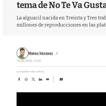
tema de No Te Va Gusta
La alguacil nacida en Treinta y Tres tr
millones de reproducciones en las plat
Mateo Vázquez
18/06/2026, 16:43
Compartir esta noticia
F
W
T
L
E
a
h
w
i
m
c
a
i
n
a
e
t
t
k
i
b
s
t
e
l
o
A
e
d