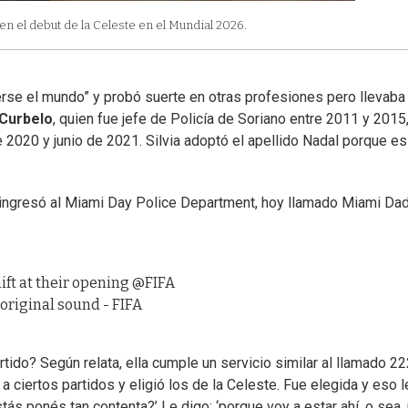
 en el debut de la Celeste en el Mundial 2026.
erse el mundo” y probó suerte en otras profesiones pero llevaba 
Curbelo
, quien fue jefe de Policía de Soriano entre 2011 y 2015,
 2020 y junio de 2021. Silvia adoptó el apellido Nadal porque es
e ingresó al Miami Day Police Department, hoy llamado Miami Da
ft at their opening @FIFA
original sound - FIFA
tido? Según relata, ella cumple un servicio similar al llamado 2
 a ciertos partidos y eligió los de la Celeste. Fue elegida y eso l
ás ponés tan contenta?’ Le digo: ‘porque voy a estar ahí, o sea,