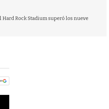
s
q
u
e
 el Hard Rock Stadium superó los nueve
d
a
 en