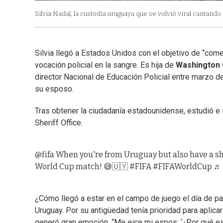
Silvia Nadal, la custodia uruguaya que se volvió viral cantando
Silvia llegó a Estados Unidos con el objetivo de “com
vocación policial en la sangre. Es hija de
Washington 
director Nacional de Educación Policial entre marzo de
su esposo.
Tras obtener la ciudadanía estadounidense, estudió 
Sheriff Office.
@fifa
When you're from Uruguay but also have a shi
World Cup match! 😅🇺🇾
#FIFA
#FIFAWorldCup
♬ 
¿Cómo llegó a estar en el campo de juego el día de par
Uruguay. Por su antigüedad tenía prioridad para aplicar
generó gran emoción. “Me eice mi espos: ‘¿Por qué est