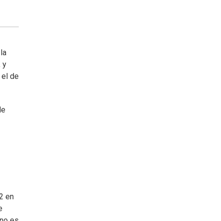
la
 y
 el de
de
22 en
e
 no es