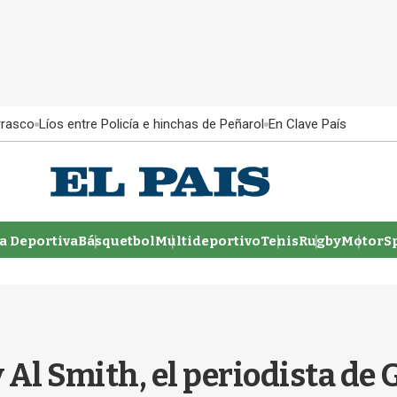
rrasco
Líos entre Policía e hinchas de Peñarol
En Clave País
 Deportiva
Básquetbol
Multideportivo
Tenis
Rugby
MotorSp
 Al Smith, el periodista de