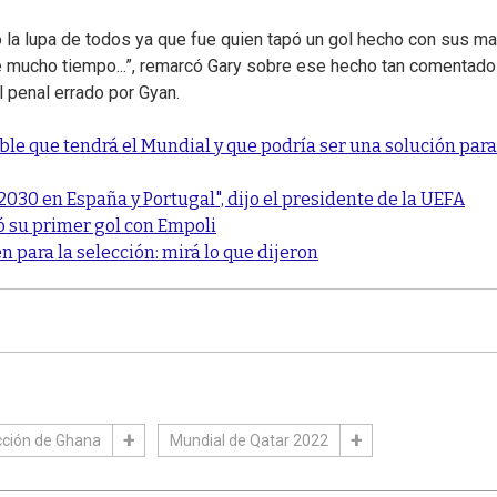
 la lupa de todos ya que fue quien tapó un gol hecho con sus m
hace mucho tiempo...”, remarcó Gary sobre ese hecho tan comentado
l penal errado por Gyan.
le que tendrá el Mundial y que podría ser una solución para
2030 en España y Portugal", dijo el presidente de la UEFA
ó su primer gol con Empoli
 para la selección: mirá lo que dijeron
cción de Ghana
Mundial de Qatar 2022