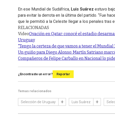
En ese Mundial de Sudáfrica,
Luis Suárez
estuvo bajo
para evitar la derrota en la última del partido. “Fue 
que le permitió a la Celeste llegar a los penales tras e
RELACIONADAS
Video
Ovación en Qatar: conocé el estadio desarmab
Uruguay
"Tengo la certeza de que vamos a tener el Mundial 
Un guiño para Diego Alonso: Martín Satriano marc
Compañeros de Felipe Carballo en Nacional lo piden
¿Encontraste un error?
Reportar
Temas relacionados
Selección de Uruguay
Luis Suárez
Sele