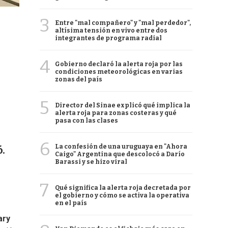
3
Entre "mal compañero" y "mal perdedor",
altísima tensión en vivo entre dos
integrantes de programa radial
4
Gobierno declaró la alerta roja por las
condiciones meteorológicas en varias
zonas del país
5
Director del Sinae explicó qué implica la
alerta roja para zonas costeras y qué
pasa con las clases
6
La confesión de una uruguaya en "Ahora
.
Caigo" Argentina que descolocó a Darío
Barassi y se hizo viral
7
Qué significa la alerta roja decretada por
el gobierno y cómo se activa la operativa
en el país
ary