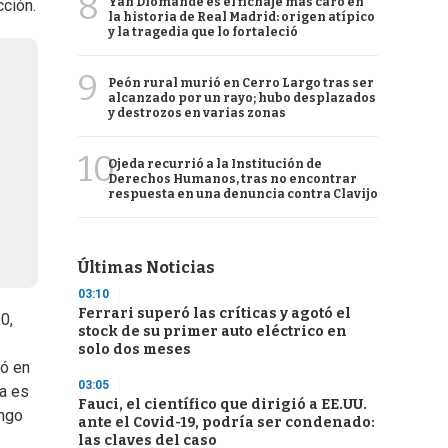
8
Yan Diomande es el fichaje más caro en
ción.
la historia de Real Madrid: origen atípico
y la tragedia que lo fortaleció
9
Peón rural murió en Cerro Largo tras ser
alcanzado por un rayo; hubo desplazados
y destrozos en varias zonas
10
Ojeda recurrió a la Institución de
Derechos Humanos, tras no encontrar
respuesta en una denuncia contra Clavijo
Últimas Noticias
03:10
Ferrari superó las críticas y agotó el
0,
stock de su primer auto eléctrico en
solo dos meses
só en
03:05
ha es
Fauci, el científico que dirigió a EE.UU.
engo
ante el Covid-19, podría ser condenado:
las claves del caso