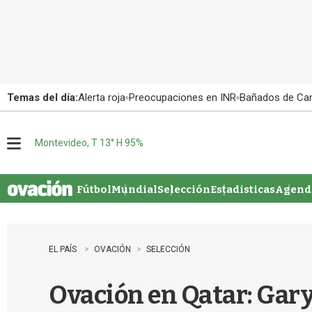
Temas del día:
Alerta roja
Preocupaciones en INR
Bañados de Ca
Montevideo, T 13° H 95%
M
e
n
u
Fútbol
Mundial
Selección
Estadisticas
Agenda
EL PAÍS
OVACIÓN
SELECCIÓN
Ovación en Qatar: Gary