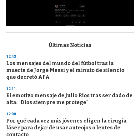
0
s
e
c
Últimas Noticias
o
n
12:43
d
Los mensajes del mundo del fútbol tras la
s
o
muerte de Jorge Messi y el minuto de silencio
f
que decretó AFA
3
3
s
12:11
e
El emotivo mensaje de Julio Ríos tras ser dado de
c
alta: "Dios siempre me protege"
o
n
d
12:00
s
Por qué cada vez más jóvenes eligen la cirugía
láser para dejar de usar anteojos o lentes de
contacto