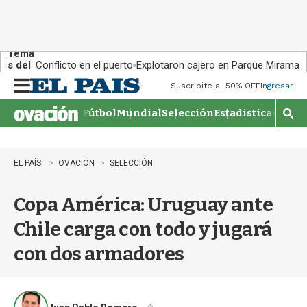
Tema
s del
Conflicto en el puerto
Explotaron cajero en Parque Miramar
día:
Suscribite al 50% OFF
Ingresar
M
e
Fútbol
Mundial
Selección
Estadisticas
Agen
n
M
u
o
s
t
EL PAÍS
OVACIÓN
SELECCIÓN
r
a
Copa América: Uruguay ante
r
b
Chile carga con todo y jugará
�
s
con dos armadores
q
u
e
d