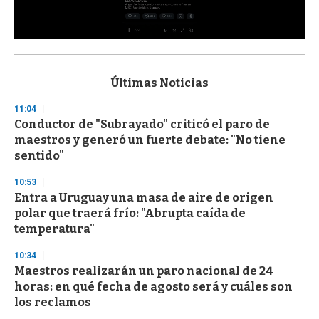
0
s
e
c
Últimas Noticias
o
n
11:04
d
Conductor de "Subrayado" criticó el paro de
s
o
maestros y generó un fuerte debate: "No tiene
f
sentido"
3
3
s
10:53
e
Entra a Uruguay una masa de aire de origen
c
polar que traerá frío: "Abrupta caída de
o
n
temperatura"
d
s
10:34
Maestros realizarán un paro nacional de 24
horas: en qué fecha de agosto será y cuáles son
los reclamos