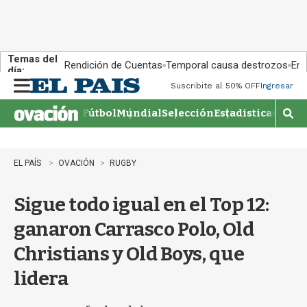
Temas del
Rendición de Cuentas
Temporal causa destrozos
En 
día:
Suscribite al 50% OFF
Ingresar
M
e
Fútbol
Mundial
Selección
Estadisticas
Agen
n
M
u
o
s
t
EL PAÍS
OVACIÓN
RUGBY
r
a
Sigue todo igual en el Top 12:
r
b
ganaron Carrasco Polo, Old
�
s
Christians y Old Boys, que
q
u
lidera
e
d