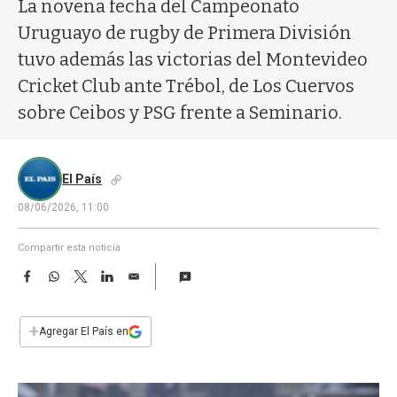
a
La novena fecha del Campeonato
Uruguayo de rugby de Primera División
tuvo además las victorias del Montevideo
Cricket Club ante Trébol, de Los Cuervos
sobre Ceibos y PSG frente a Seminario.
El País
08/06/2026, 11:00
Compartir esta noticia
F
W
T
L
E
a
h
w
i
m
c
a
i
n
a
e
t
t
k
i
+
Agregar El País en
b
s
t
e
l
o
A
e
d
o
p
r
I
k
p
n