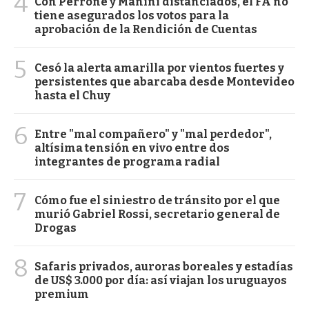
4
Con Perrone y Manini distanciados, el FA no
tiene asegurados los votos para la
aprobación de la Rendición de Cuentas
5
Cesó la alerta amarilla por vientos fuertes y
persistentes que abarcaba desde Montevideo
hasta el Chuy
6
Entre "mal compañero" y "mal perdedor",
altísima tensión en vivo entre dos
integrantes de programa radial
7
Cómo fue el siniestro de tránsito por el que
murió Gabriel Rossi, secretario general de
Drogas
8
Safaris privados, auroras boreales y estadías
de US$ 3.000 por día: así viajan los uruguayos
premium