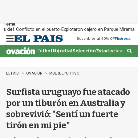
Tema
s del
Conflicto en el puerto
Explotaron cajero en Parque Miramar
día:
Suscribite al 50% OFF
Ingresar
M
e
Fútbol
Mundial
Selección
Estadisticas
Agen
n
M
u
o
s
t
EL PAÍS
OVACIÓN
MULTIDEPORTIVO
r
a
Surfista uruguayo fue atacado
r
b
por un tiburón en Australia y
�
s
sobrevivió: "Sentí un fuerte
q
u
tirón en mi pie"
e
d