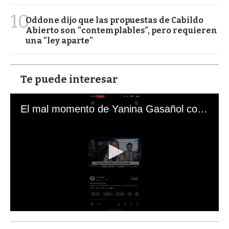
10
Oddone dijo que las propuestas de Cabildo
Abierto son "contemplables", pero requieren
una "ley aparte"
Te puede interesar
El mal momento de Yanina Gasañol con un hincha argentino en "Subrayado"
0
s