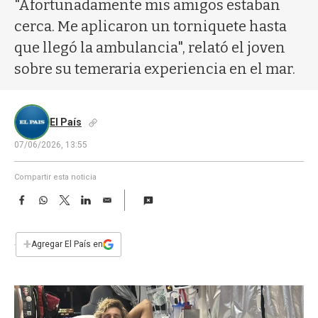
a
"Afortunadamente mis amigos estaban
cerca. Me aplicaron un torniquete hasta
que llegó la ambulancia", relató el joven
sobre su temeraria experiencia en el mar.
El País
07/06/2026, 13:55
Compartir esta noticia
F
W
T
L
E
a
h
w
i
m
c
a
i
n
a
e
t
t
k
i
+
Agregar El País en
b
s
t
e
l
o
A
e
d
o
p
r
I
k
p
n