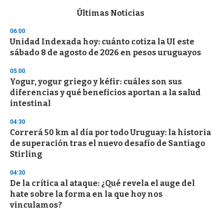
e
c
Últimas Noticias
o
n
06:00
d
Unidad Indexada hoy: cuánto cotiza la UI este
s
o
sábado 8 de agosto de 2026 en pesos uruguayos
f
3
05:00
3
s
Yogur, yogur griego y kéfir: cuáles son sus
e
diferencias y qué beneficios aportan a la salud
c
intestinal
o
n
d
04:30
s
Correrá 50 km al día por todo Uruguay: la historia
de superación tras el nuevo desafío de Santiago
Stirling
04:30
De la crítica al ataque: ¿Qué revela el auge del
hate sobre la forma en la que hoy nos
vinculamos?