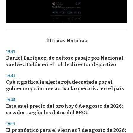
0
s
e
c
Últimas Noticias
o
n
19:41
d
Daniel Enríquez, de exitoso pasaje por Nacional,
s
o
vuelve a Colón en el rol de director deportivo
f
3
19:41
3
s
Qué significa la alerta roja decretada por el
e
gobierno y cómo se activa la operativa en el país
c
o
19:35
n
d
Este es el precio del oro hoy 6 de agosto de 2026:
s
su valor, según los datos del BROU
19:11
El pronóstico para el viernes 7 de agosto de 2026: