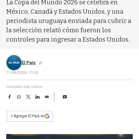
a
La Copa del Mundo 2026 se celebra en
México, Canadá y Estados Unidos, y una
periodista uruguaya enviada para cubrir a
la selección relató cómo fueron los
controles para ingresar a Estados Unidos.
El País
11/06/2026, 13:43
Compartir esta noticia
F
W
T
L
E
a
h
w
i
m
c
a
i
n
a
e
t
t
k
i
+
Agregar El País en
b
s
t
e
l
o
A
e
d
o
p
r
I
k
p
n