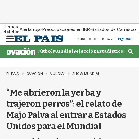
Temas
Alerta roja
Preocupaciones en INR
Bañados de Carrasco
del día:
Suscribite al 50% OFF
Ingresar
M
e
Fútbol
Mundial
Selección
Estadisticas
Agen
n
M
u
o
s
t
EL PAÍS
OVACIÓN
MUNDIAL
SHOW MUNDIAL
r
a
“Me abrieron la yerba y
r
b
trajeron perros”: el relato de
�
s
Majo Paiva al entrar a Estados
q
u
Unidos para el Mundial
e
d