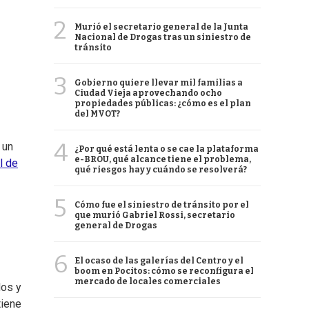
2
Murió el secretario general de la Junta
Nacional de Drogas tras un siniestro de
tránsito
3
Gobierno quiere llevar mil familias a
Ciudad Vieja aprovechando ocho
propiedades públicas: ¿cómo es el plan
del MVOT?
4
 un
¿Por qué está lenta o se cae la plataforma
e-BROU, qué alcance tiene el problema,
l de
qué riesgos hay y cuándo se resolverá?
5
Cómo fue el siniestro de tránsito por el
que murió Gabriel Rossi, secretario
general de Drogas
6
El ocaso de las galerías del Centro y el
boom en Pocitos: cómo se reconfigura el
mercado de locales comerciales
dos y
tiene