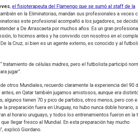
eves
,
el fisioterapeuta del Flamengo que se sumó al staff de la
 también en la Eliminatorias, mandan sus profesionales a veces 
minatorias este profesional acompañó a los jugadores, se decidi
atender a De Arrascaeta por muchos años. Es un gran profesiona
esión, lo hicimos antes y ha convivido con nosotros en el comple
 De la Cruz; si bien es un agente externo, es conocido y al futbol
“ tratamiento de células madres, pero el futbolista participó nor
ra jugar”.
e otros Mundiales, recuerdo claramente la experiencia del 90 
l antes, en Qatar también jugamos amistosos, aunque era distint
as, algunos tienen 70 y pico de partidos, otros menos, pero con 
e la preparación fuera en Uruguay, no hubo nunca doble horario, 
an al horario uruguayo, y todos los entrenamientos fueron en la 
 que llegar fresco al Mundial. En esta preparación hay mucho
, explicó Giordano.