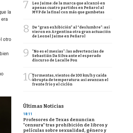
7
Leo Jaime: de la marca que alcanzó en
apenas cuatro partidos en Peñarol al
que la
MVP de la final con más que gambetas
 era
8
De “gran exhibición” al “deslumbre”: así
vieron en Argentina otra gran actuación
de Leonel Jaime en Peñarol
l otro
9
"No es el mesías": las advertencias de
 bien
Sebastián Da Silva ante el esperado
discurso de Lacalle Pou
10
no
Tormentas, vientos de 100 km/h y caída
abrupta de temperatura: así avanzan el
frente frío y el ciclón
Últimas Noticias
18:11
Profesores de Texas denuncian
"censura" tras prohibición de libros y
películas sobre sexualidad, género y