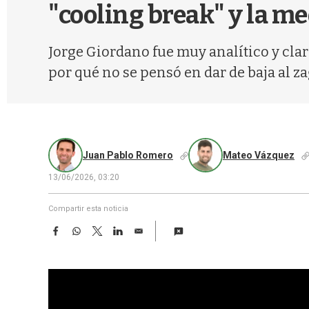
"cooling break" y la me
Jorge Giordano fue muy analítico y clar
por qué no se pensó en dar de baja al z
Juan Pablo Romero
Mateo Vázquez
13/06/2026, 03:20
Compartir esta noticia
F
W
T
L
E
a
h
w
i
m
c
a
i
n
a
e
t
t
k
i
b
s
t
e
l
o
A
e
d