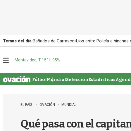
Temas del día:
Bañados de Carrasco
Líos entre Policía e hinchas
Montevideo, T 15° H 95%
M
e
n
u
Fútbol
Mundial
Selección
Estadisticas
Agenda
EL PAÍS
OVACIÓN
MUNDIAL
Qué pasa con el capitan