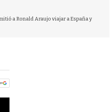
s
q
u
e
mitió a Ronald Araujo viajar a España y
d
a
 en