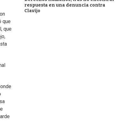
respuesta en una denuncia contra
Clavijo
con
ó que
l, que
jo,
ista
mal
donde
o
esa
se
tarde