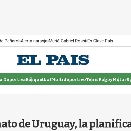
 de Peñarol
Alerta naranja
Murió Gabriel Rossi
En Clave País
 Deportiva
Básquetbol
Multideportivo
Tenis
Rugby
MotorSp
ato de Uruguay, la planifica