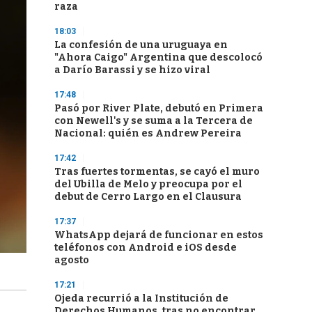
raza
18:03
La confesión de una uruguaya en
"Ahora Caigo" Argentina que descolocó
a Darío Barassi y se hizo viral
17:48
Pasó por River Plate, debutó en Primera
con Newell's y se suma a la Tercera de
Nacional: quién es Andrew Pereira
17:42
Tras fuertes tormentas, se cayó el muro
del Ubilla de Melo y preocupa por el
debut de Cerro Largo en el Clausura
17:37
WhatsApp dejará de funcionar en estos
teléfonos con Android e iOS desde
agosto
17:21
Ojeda recurrió a la Institución de
Derechos Humanos, tras no encontrar