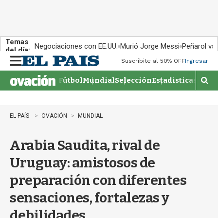
Temas
Negociaciones con EE.UU.
Murió Jorge Messi
Peñarol vs
del día:
Suscribite al 50% OFF
Ingresar
M
e
Fútbol
Mundial
Selección
Estadisticas
Agen
n
M
u
o
s
t
EL PAÍS
OVACIÓN
MUNDIAL
r
a
Arabia Saudita, rival de
r
b
Uruguay: amistosos de
�
s
preparación con diferentes
q
u
sensaciones, fortalezas y
e
d
debilidades