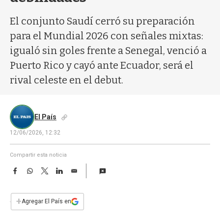
a
El conjunto Saudí cerró su preparación
para el Mundial 2026 con señales mixtas:
igualó sin goles frente a Senegal, venció a
Puerto Rico y cayó ante Ecuador, será el
rival celeste en el debut.
El País
12/06/2026, 12:32
Compartir esta noticia
F
W
T
L
E
a
h
w
i
m
c
a
i
n
a
e
t
t
k
i
+
Agregar El País en
b
s
t
e
l
o
A
e
d