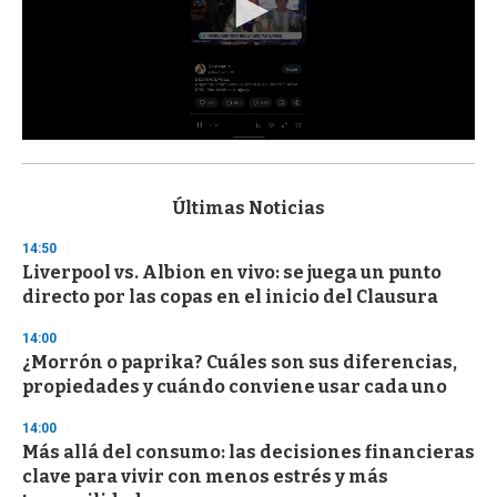
0
s
e
c
Últimas Noticias
o
n
14:50
d
Liverpool vs. Albion en vivo: se juega un punto
s
o
directo por las copas en el inicio del Clausura
f
3
14:00
3
s
¿Morrón o paprika? Cuáles son sus diferencias,
e
propiedades y cuándo conviene usar cada uno
c
o
14:00
n
d
Más allá del consumo: las decisiones financieras
s
clave para vivir con menos estrés y más