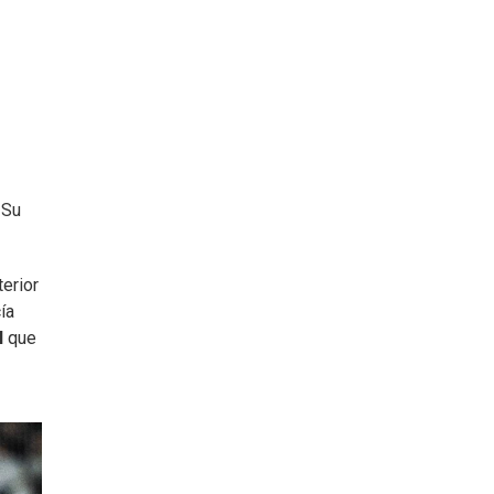
 Su
erior
ía
l
que