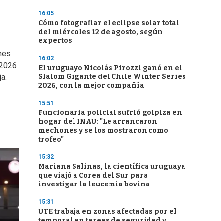
16:05
Cómo fotografiar el eclipse solar total
del miércoles 12 de agosto, según
expertos
ones
16:02
 2026
El uruguayo Nicolás Pirozzi ganó en el
Slalom Gigante del Chile Winter Series
ja.
2026, con la mejor compañía
15:51
Funcionaria policial sufrió golpiza en
hogar del INAU: "Le arrancaron
mechones y se los mostraron como
trofeo"
15:32
Mariana Salinas, la científica uruguaya
que viajó a Corea del Sur para
investigar la leucemia bovina
15:31
UTE trabaja en zonas afectadas por el
temporal en tareas de seguridad y