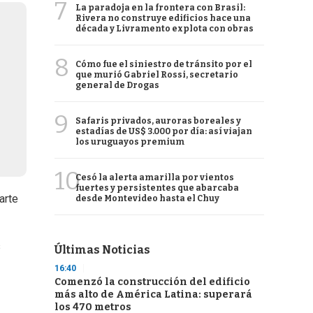
7
La paradoja en la frontera con Brasil:
Rivera no construye edificios hace una
década y Livramento explota con obras
8
Cómo fue el siniestro de tránsito por el
que murió Gabriel Rossi, secretario
general de Drogas
9
Safaris privados, auroras boreales y
estadías de US$ 3.000 por día: así viajan
los uruguayos premium
10
Cesó la alerta amarilla por vientos
fuertes y persistentes que abarcaba
arte
desde Montevideo hasta el Chuy
s
Últimas Noticias
16:40
Comenzó la construcción del edificio
más alto de América Latina: superará
los 470 metros