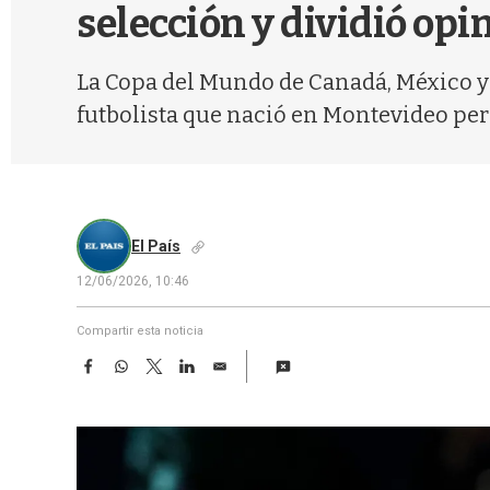
selección y dividió opi
La Copa del Mundo de Canadá, México y E
futbolista que nació en Montevideo pero
El País
12/06/2026, 10:46
Compartir esta noticia
F
W
T
L
E
a
h
w
i
m
c
a
i
n
a
e
t
t
k
i
b
s
t
e
l
o
A
e
d