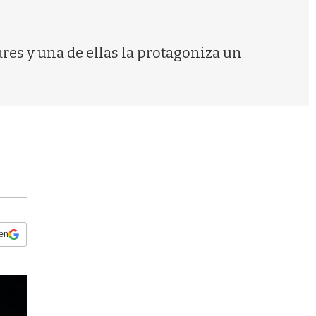
s
q
u
e
res y una de ellas la protagoniza un
d
a
 en