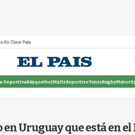
ño
En Clave País
 Deportiva
Básquetbol
Multideportivo
Tenis
Rugby
MotorSp
o en Uruguay que está en el