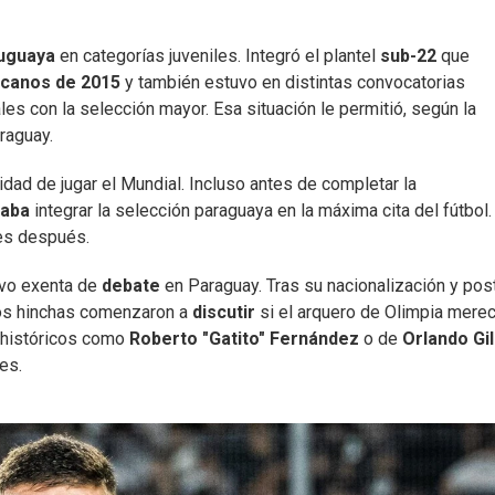
ruguaya
en categorías juveniles. Integró el plantel
sub-22
que
canos de 2015
y también estuvo en distintas convocatorias
les con la selección mayor. Esa situación le permitió, según la
raguay.
idad de jugar el Mundial. Incluso antes de completar la
naba
integrar la selección paraguaya en la máxima cita del fútbol.
es después.
tuvo exenta de
debate
en Paraguay. Tras su nacionalización y post
 los hinchas comenzaron a
discutir
si el arquero de Olimpia merec
 históricos como
Roberto "Gatito" Fernández
o de
Orlando Gil
es.