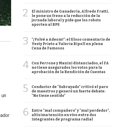
2
El ministro de Ganadería, Alfredo Fratti,
le pone un freno a la reducción de la
jornada laboral y pide que los robots
aporten al BPS
3
"¡Volvé a Adeom!": el filoso comentario de
Yesty Prieto a Valeria Ripoll en plena
Cena de Famosos
4
Con Perrone y Manini distanciados, el FA
no tiene asegurados los votos para la
aprobación de la Rendición de Cuentas
5
Conductor de "Subrayado" criticó el paro
de maestros y generó un fuerte debate:
 un
"No tiene sentido"
6
Entre "mal compañero" y "mal perdedor",
gador
altísima tensión en vivo entre dos
integrantes de programa radial