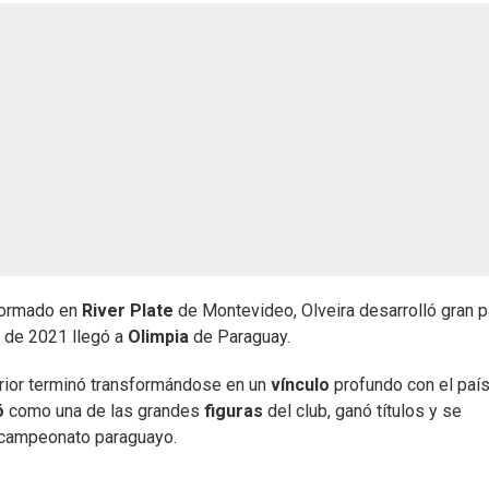
 Formado en
River Plate
de Montevideo, Olveira desarrolló gran p
o de 2021 llegó a
Olimpia
de Paraguay.
erior terminó transformándose en un
vínculo
profundo con el paí
ó
como una de las grandes
figuras
del club, ganó títulos y se
l campeonato paraguayo.