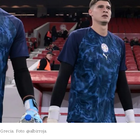
 Grecia.
Foto: @albirroja.