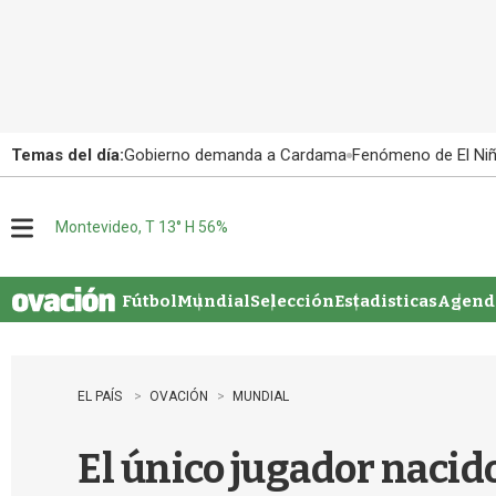
Temas del día:
Gobierno demanda a Cardama
Fenómeno de El Ni
Montevideo, T 13° H 56%
M
e
n
u
Fútbol
Mundial
Selección
Estadisticas
Agenda
EL PAÍS
OVACIÓN
MUNDIAL
El único jugador nacid