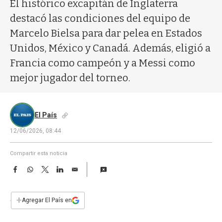
a
El histórico excapitán de Inglaterra
destacó las condiciones del equipo de
Marcelo Bielsa para dar pelea en Estados
Unidos, México y Canadá. Además, eligió a
Francia como campeón y a Messi como
mejor jugador del torneo.
El País
12/06/2026, 08:44
Compartir esta noticia
F
W
T
L
E
a
h
w
i
m
c
a
i
n
a
e
t
t
k
i
+
Agregar El País en
b
s
t
e
l
o
A
e
d