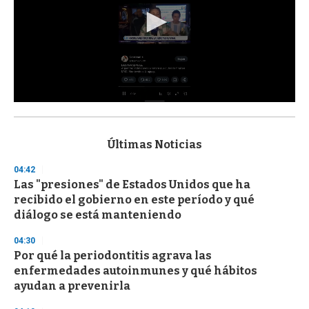
0
s
e
c
Últimas Noticias
o
n
04:42
d
Las "presiones" de Estados Unidos que ha
s
o
recibido el gobierno en este período y qué
f
diálogo se está manteniendo
3
3
s
04:30
e
Por qué la periodontitis agrava las
c
enfermedades autoinmunes y qué hábitos
o
n
ayudan a prevenirla
d
s