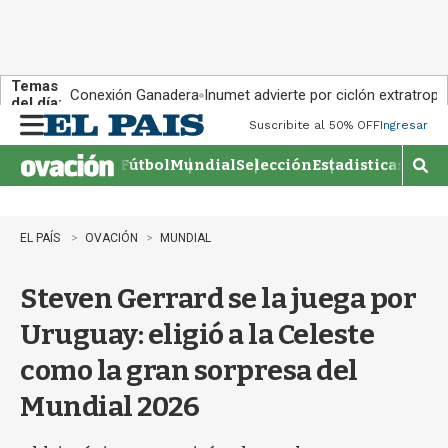
Temas
Conexión Ganadera
Inumet advierte por ciclón extratropi
del día:
Suscribite al 50% OFF
Ingresar
M
e
Fútbol
Mundial
Selección
Estadisticas
Agen
n
M
u
o
s
t
EL PAÍS
OVACIÓN
MUNDIAL
r
a
Steven Gerrard se la juega por
r
b
Uruguay: eligió a la Celeste
�
s
como la gran sorpresa del
q
u
Mundial 2026
e
d