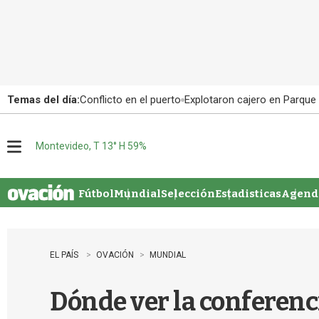
Temas del día:
Conflicto en el puerto
Explotaron cajero en Parque
Montevideo, T 13° H 59%
M
e
n
u
Fútbol
Mundial
Selección
Estadisticas
Agenda
EL PAÍS
OVACIÓN
MUNDIAL
Dónde ver la conferenci