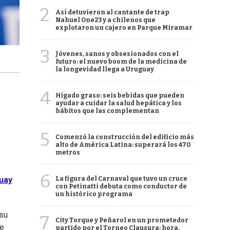
2
Así detuvieron al cantante de trap
Nahuel One23 y a chilenos que
explotaron un cajero en Parque Miramar
3
Jóvenes, sanos y obsesionados con el
futuro: el nuevo boom de la medicina de
la longevidad llega a Uruguay
4
Hígado graso: seis bebidas que pueden
ayudar a cuidar la salud hepática y los
hábitos que las complementan
5
Comenzó la construcción del edificio más
alto de América Latina: superará los 470
metros
6
La figura del Carnaval que tuvo un cruce
uay
con Petinatti debuta como conductor de
un histórico programa
 su
7
City Torque y Peñarol en un prometedor
de
partido por el Torneo Clausura: hora,