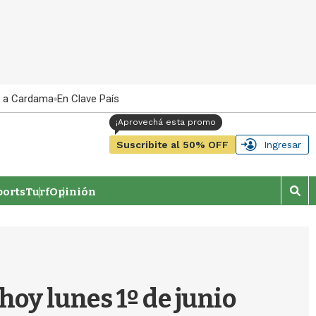
 a Cardama
En Clave País
Suscribite al 50% OFF
Ingresar
orts
Turf
Opinión
M
o
s
t
r
a
r
hoy lunes 1º de junio
b
�