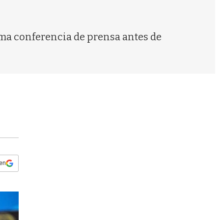
s
q
u
e
tima conferencia de prensa antes de
d
a
 en