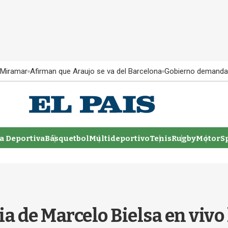
 Miramar
Afirman que Araujo se va del Barcelona
Gobierno demanda
 Deportiva
Básquetbol
Multideportivo
Tenis
Rugby
MotorSp
a de Marcelo Bielsa en vivo 