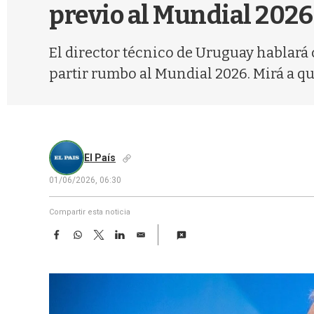
previo al Mundial 2026
El director técnico de Uruguay hablará 
partir rumbo al Mundial 2026. Mirá a qu
El País
01/06/2026, 06:30
Compartir esta noticia
F
W
T
L
E
a
h
w
i
m
c
a
i
n
a
e
t
t
k
i
b
s
t
e
l
o
A
e
d