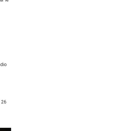
adio
s 26