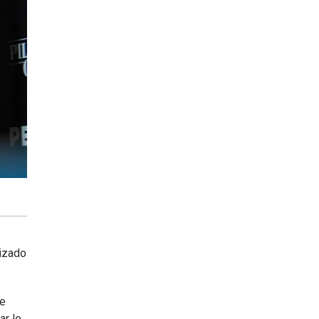
lizado
de
ar le