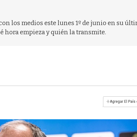
con los medios este lunes 1º de junio en su úl
é hora empieza y quién la transmite.
+
Agregar El País