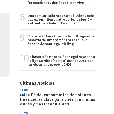
formaciones y dónde verlo en vivo
8
Una comunicadora de Canal 10 denunció
que un ómnibus la atropelló, lo siguió y
enfrentó al chofer: "En shock"
9
Correrá 50 km al día por todo Uruguay: la
historia de superación tras el nuevo
desafío de Santiago Stirling
10
La basura de Montevideo seguirá yendo a
Felipe Cardoso hasta al menos 2055, con
las obras que prevé la IMM
Últimas Noticias
14:00
Más allá del consumo: las decisiones
financieras clave para vivir con menos
estrés y más tranquilidad
13:28