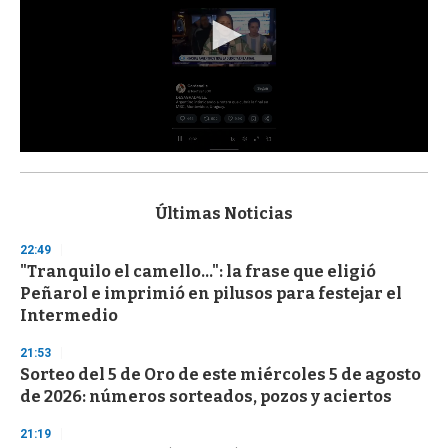
0
s
e
c
Últimas Noticias
o
n
22:49
d
"Tranquilo el camello...": la frase que eligió
s
o
Peñarol e imprimió en pilusos para festejar el
f
Intermedio
3
3
s
21:53
e
Sorteo del 5 de Oro de este miércoles 5 de agosto
c
de 2026: números sorteados, pozos y aciertos
o
n
d
21:19
s