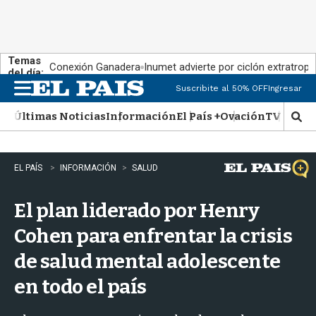
Temas
Conexión Ganadera
Inumet advierte por ciclón extratropi
del día:
Suscribite al 50% OFF
Ingresar
M
e
Últimas Noticias
Información
El País +
Ovación
TV Show
n
M
u
o
s
t
EL PAÍS
INFORMACIÓN
SALUD
r
a
El plan liderado por Henry
r
b
Cohen para enfrentar la crisis
�
s
de salud mental adolescente
q
u
en todo el país
e
d