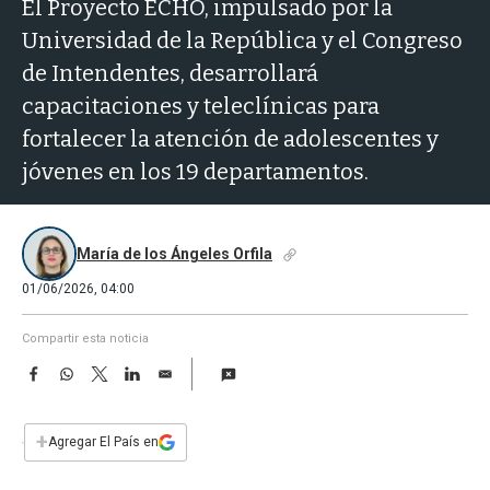
a
El Proyecto ECHO, impulsado por la
Universidad de la República y el Congreso
de Intendentes, desarrollará
capacitaciones y teleclínicas para
fortalecer la atención de adolescentes y
jóvenes en los 19 departamentos.
María de los Ángeles Orfila
01/06/2026, 04:00
Compartir esta noticia
F
W
T
L
E
a
h
w
i
m
c
a
i
n
a
e
t
t
k
i
+
Agregar El País en
b
s
t
e
l
o
A
e
d