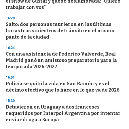
el show de Gustaf y quedó deslumbrada: "Quiero
o
n
trabajar con vos"
d
s
16:28
Salto: dos personas murieron en las últimas
horas tras siniestros de tránsito en el mismo
punto de la ciudad
16:24
Con una asistencia de Federico Valverde, Real
Madrid ganó un amistoso preparatorio para la
temporada 2026-2027
16:01
Policía se quitó la vida en San Ramón y es el
décimo efectivo que lo hace en lo que va de 2026
15:30
Detuvieron en Uruguay a dos franceses
requeridos por Interpol Argentina por intentar
enviar droga a Europa