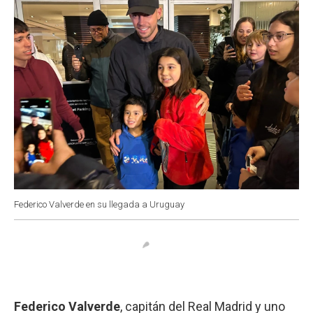
k
p
n
Federico Valverde en su llegada a Uruguay
Federico Valverde
, capitán del Real Madrid y uno