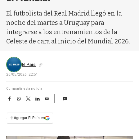
a
El futbolista del Real Madrid llegó en la
noche del martes a Uruguay para
integrarse a los entrenamientos de la
Celeste de cara al inicio del Mundial 2026.
El País
26/05/2026, 22:51
Compartir esta noticia
F
W
T
L
E
a
h
w
i
m
c
a
i
n
a
e
t
t
k
i
+
Agregar El País en
b
s
t
e
l
o
A
e
d
o
p
r
I