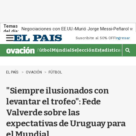
Temas
Negociaciones con EE.UU.
Murió Jorge Messi
Peñarol vs
del día:
Suscribite al 50% OFF
Ingresar
M
e
Fútbol
Mundial
Selección
Estadisticas
Agen
n
M
u
o
s
t
EL PAÍS
OVACIÓN
FÚTBOL
r
a
"Siempre ilusionados con
r
b
levantar el trofeo": Fede
�
s
Valverde sobre las
q
u
expectativas de Uruguay para
e
d
el Mundial