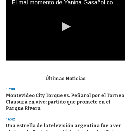
El mal momento de Yanina Gasañol con un hincha argentino en "Subrayado"
0
s
e
c
Últimas Noticias
o
n
17:00
d
Montevideo City Torque vs. Peñarol por el Torneo
s
o
Clausura en vivo: partido que promete en el
f
Parque Rivera
3
3
s
16:42
e
Una estrella de la televisión argentina fue a ver
c