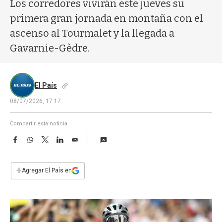
a
Los corredores vivirán este jueves su
primera gran jornada en montaña con el
ascenso al Tourmalet y la llegada a
Gavarnie-Gèdre.
El País
08/07/2026, 17:17
Compartir esta noticia
F
W
T
L
E
a
h
w
i
m
c
a
i
n
a
e
t
t
k
i
+
Agregar El País en
b
s
t
e
l
o
A
e
d
o
p
r
I
k
p
n