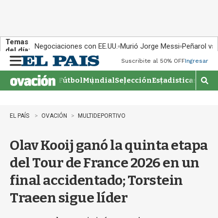
Temas
Negociaciones con EE.UU.
Murió Jorge Messi
Peñarol vs
del día:
Suscribite al 50% OFF
Ingresar
M
e
Fútbol
Mundial
Selección
Estadisticas
Agen
n
M
u
o
s
t
EL PAÍS
OVACIÓN
MULTIDEPORTIVO
r
a
Olav Kooij ganó la quinta etapa
r
b
del Tour de France 2026 en un
�
s
final accidentado; Torstein
q
u
Traeen sigue líder
e
d