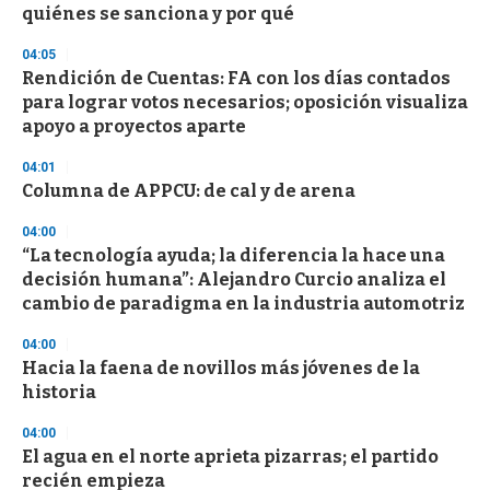
quiénes se sanciona y por qué
o
n
d
04:05
s
Rendición de Cuentas: FA con los días contados
para lograr votos necesarios; oposición visualiza
apoyo a proyectos aparte
04:01
Columna de APPCU: de cal y de arena
04:00
“La tecnología ayuda; la diferencia la hace una
decisión humana”: Alejandro Curcio analiza el
cambio de paradigma en la industria automotriz
04:00
Hacia la faena de novillos más jóvenes de la
historia
04:00
El agua en el norte aprieta pizarras; el partido
recién empieza