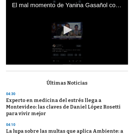
El mal momento de Yanina Gasañol con un hincha argentino en "Subrayado"
0
s
e
c
Últimas Noticias
o
n
04:30
d
Experto en medicina del estrés llega a
s
o
Montevideo: las claves de Daniel López Rosetti
f
para vivir mejor
3
3
s
04:10
e
La lupa sobre las multas que aplica Ambiente: a
c