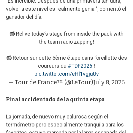
"Es increíble. Después de una primavera tan dura,
volver a este nivel es realmente genial", comentó el
ganador del día.
📻 Relive today’s stage from inside the pack with
the team radio zapping!
📻 Retour sur cette 5ème étape dans l’oreillette des
coureurs du
#TDF2026
!
pic.twitter.com/eHl1vgjuUv
— Tour de France™ (@LeTour)
July 8, 2026
Final accidentado de la quinta etapa
La jornada, de nuevo muy calurosa según el
termómetro pero especialmente tranquila para los
favoritos, estuvo marcada por la larga escapada del