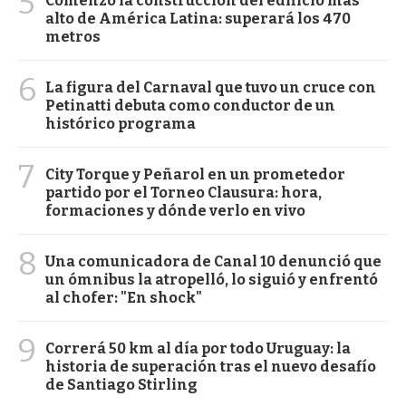
5
Comenzó la construcción del edificio más
alto de América Latina: superará los 470
metros
6
La figura del Carnaval que tuvo un cruce con
Petinatti debuta como conductor de un
histórico programa
7
City Torque y Peñarol en un prometedor
partido por el Torneo Clausura: hora,
formaciones y dónde verlo en vivo
8
Una comunicadora de Canal 10 denunció que
un ómnibus la atropelló, lo siguió y enfrentó
al chofer: "En shock"
9
Correrá 50 km al día por todo Uruguay: la
historia de superación tras el nuevo desafío
de Santiago Stirling