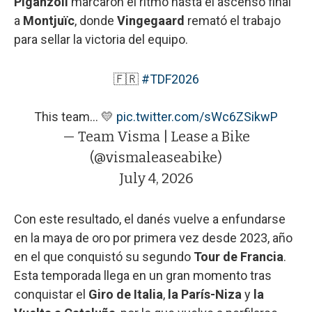
Piganzoli
marcaron el ritmo hasta el ascenso final
a
Montjuïc
, donde
Vingegaard
remató el trabajo
para sellar la victoria del equipo.
🇫🇷
#TDF2026
This team… 💛
pic.twitter.com/sWc6ZSikwP
— Team Visma | Lease a Bike
(@vismaleaseabike)
July 4, 2026
Con este resultado, el danés vuelve a enfundarse
en la maya de oro por primera vez desde 2023, año
en el que conquistó su segundo
Tour de Francia
.
Esta temporada llega en un gran momento tras
conquistar el
Giro de Italia
,
la París-Niza
y
la