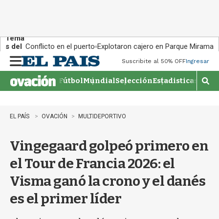
Tema
s del
Conflicto en el puerto
Explotaron cajero en Parque Miramar
día:
Suscribite al 50% OFF
Ingresar
M
e
Fútbol
Mundial
Selección
Estadisticas
Agen
n
M
u
o
s
t
EL PAÍS
OVACIÓN
MULTIDEPORTIVO
r
a
Vingegaard golpeó primero en
r
b
el Tour de Francia 2026: el
�
s
Visma ganó la crono y el danés
q
u
es el primer líder
e
d