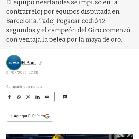
a
El equipo neerlandés se impuso en la
contrarreloj por equipos disputada en
Barcelona. Tadej Pogacar cedió 12
segundos y el campeón del Giro comenzó
con ventaja la pelea por la maya de oro.
El País
04/07/2026, 22:30
Compartir esta noticia
F
W
T
L
E
a
h
w
i
m
c
a
i
n
a
e
t
t
k
i
+
Agregar El País en
b
s
t
e
l
o
A
e
d
o
p
r
I
k
p
n