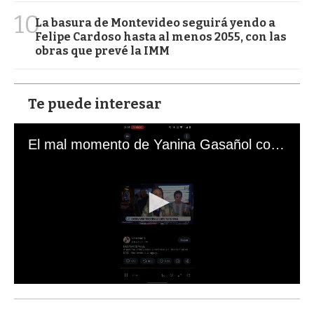
10
La basura de Montevideo seguirá yendo a
Felipe Cardoso hasta al menos 2055, con las
obras que prevé la IMM
Te puede interesar
El mal momento de Yanina Gasañol con un hincha argentino en "Subrayado"
0
s
e