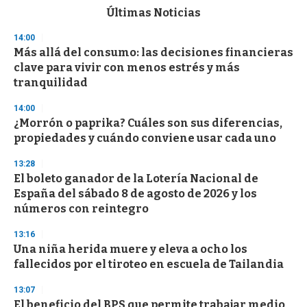
c
Últimas Noticias
o
n
14:00
d
Más allá del consumo: las decisiones financieras
s
o
clave para vivir con menos estrés y más
f
tranquilidad
3
3
s
14:00
e
¿Morrón o paprika? Cuáles son sus diferencias,
c
propiedades y cuándo conviene usar cada uno
o
n
d
13:28
s
El boleto ganador de la Lotería Nacional de
España del sábado 8 de agosto de 2026 y los
números con reintegro
13:16
Una niña herida muere y eleva a ocho los
fallecidos por el tiroteo en escuela de Tailandia
13:07
El beneficio del BPS que permite trabajar medio