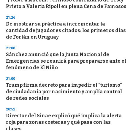
o
Prieto a Valeria Ripoll en plena Cena de Famosos
f
3
21:26
3
s
De mostrar su práctica a incrementar la
e
cantidad de jugadores citados: los primeros días
c
de Forlán en Uruguay
o
n
d
21:08
s
Sánchez anunció que la Junta Nacional de
Emergencias se reunirá para prepararse ante el
fenómeno de El Niño
21:00
Trump firma decreto para impedir el "turismo"
de ciudadanía por nacimiento y amplía control
de redes sociales
20:52
Director del Sinae explicó qué implica la alerta
roja para zonas costeras y qué pasa con las
clases