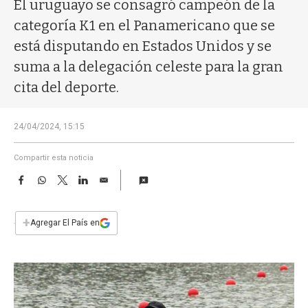
a
El uruguayo se consagró campeón de la
categoría K1 en el Panamericano que se
está disputando en Estados Unidos y se
suma a la delegación celeste para la gran
cita del deporte.
24/04/2024, 15:15
Compartir esta noticia
F
W
T
L
E
a
h
w
i
m
c
a
i
n
a
e
t
t
k
i
+
Agregar El País en
b
s
t
e
l
o
A
e
d
o
p
r
I
k
p
n