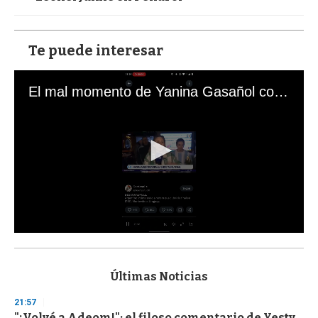
Te puede interesar
El mal momento de Yanina Gasañol con un hincha argentino en "Subrayado"
0
s
e
c
Últimas Noticias
o
n
21:57
d
"¡Volvé a Adeom!": el filoso comentario de Yesty
s