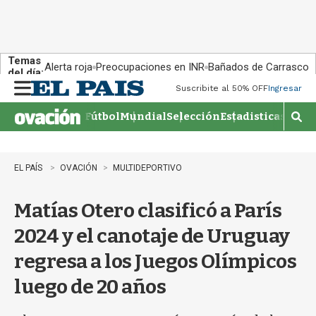
Temas
Alerta roja
Preocupaciones en INR
Bañados de Carrasco
del día:
Suscribite al 50% OFF
Ingresar
M
e
Fútbol
Mundial
Selección
Estadisticas
Agen
n
M
u
o
s
t
EL PAÍS
OVACIÓN
MULTIDEPORTIVO
r
a
Matías Otero clasificó a París
r
b
2024 y el canotaje de Uruguay
�
s
regresa a los Juegos Olímpicos
q
u
luego de 20 años
e
d