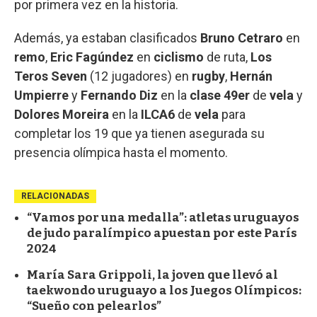
por primera vez en la historia.
Además, ya estaban clasificados
Bruno Cetraro
en
remo
,
Eric Fagúndez
en
ciclismo
de ruta,
Los
Teros Seven
(12 jugadores) en
rugby
,
Hernán
Umpierre
y
Fernando Diz
en la
clase 49er
de
vela
y
Dolores Moreira
en la
ILCA6
de
vela
para
completar los 19 que ya tienen asegurada su
presencia olímpica hasta el momento.
RELACIONADAS
“Vamos por una medalla”: atletas uruguayos
de judo paralímpico apuestan por este París
2024
María Sara Grippoli, la joven que llevó al
taekwondo uruguayo a los Juegos Olímpicos:
“Sueño con pelearlos”