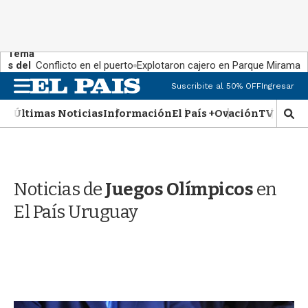
Tema
s del
Conflicto en el puerto
Explotaron cajero en Parque Miramar
día:
M
Suscribite al 50% OFF
Ingresar
e
n
Últimas Noticias
Información
El País +
Ovación
TV Show
M
u
o
s
t
r
Noticias de
Juegos Olímpicos
en
a
r
El País Uruguay
b
�
s
q
u
e
d