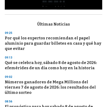
0
s
e
c
Últimas Noticias
o
n
09:25
d
Por qué los expertos recomiendan el papel
s
o
aluminio para guardar billetes en casa y qué hay
f
que evitar
3
3
s
09:13
e
Qué se celebra hoy, sábado 8 de agosto de 2026:
c
efemérides de un día como hoy en la historia
o
n
d
09:02
s
Números ganadores de Mega Millions del
viernes 7 de agosto de 2026: los resultados del
último sorteo
08:56
El pronóstico para hoy sabado 8 de agosto de