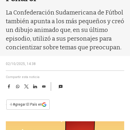
a
La Confederación Sudamericana de Fútbol
también apunta a los más pequeños y creó
un dibujo animado que, en su último
episodio, utilizó a sus personajes para
concientizar sobre temas que preocupan.
02/10/2025, 14:38
Compartir esta noticia
F
W
T
L
E
a
h
w
i
m
c
a
i
n
a
e
t
t
k
i
+
Agregar El País en
b
s
t
e
l
o
A
e
d
o
p
r
I
k
p
n