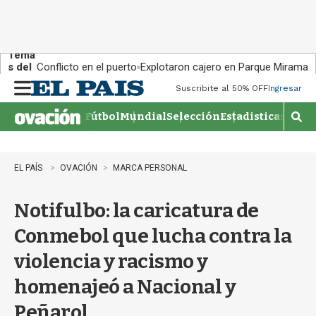
Tema
s del
Conflicto en el puerto
Explotaron cajero en Parque Miramar
día:
Suscribite al 50% OFF
Ingresar
M
e
Fútbol
Mundial
Selección
Estadisticas
Agen
n
M
u
o
s
t
EL PAÍS
OVACIÓN
MARCA PERSONAL
r
a
Notifulbo: la caricatura de
r
b
Conmebol que lucha contra la
�
s
violencia y racismo y
q
u
homenajeó a Nacional y
e
d
Peñarol