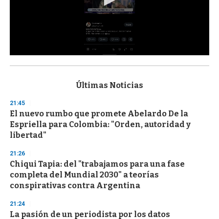
0
s
e
c
Últimas Noticias
o
n
21:45
d
El nuevo rumbo que promete Abelardo De la
s
o
Espriella para Colombia: "Orden, autoridad y
f
libertad"
3
3
s
21:26
e
Chiqui Tapia: del "trabajamos para una fase
c
completa del Mundial 2030" a teorías
o
n
conspirativas contra Argentina
d
s
21:24
La pasión de un periodista por los datos