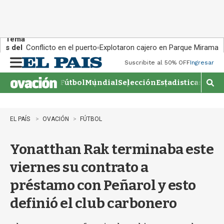
Tema
s del
Conflicto en el puerto
Explotaron cajero en Parque Miramar
día:
Suscribite al 50% OFF
Ingresar
M
e
Fútbol
Mundial
Selección
Estadisticas
Agen
n
M
u
o
s
t
EL PAÍS
OVACIÓN
FÚTBOL
r
a
Yonatthan Rak terminaba este
r
b
viernes su contrato a
�
s
préstamo con Peñarol y esto
q
u
definió el club carbonero
e
d