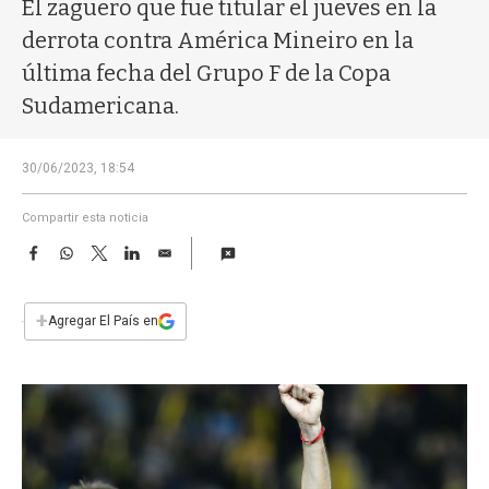
a
El zaguero que fue titular el jueves en la
derrota contra América Mineiro en la
última fecha del Grupo F de la Copa
Sudamericana.
30/06/2023, 18:54
Compartir esta noticia
F
W
T
L
E
a
h
w
i
m
c
a
i
n
a
e
t
t
k
i
+
Agregar El País en
b
s
t
e
l
o
A
e
d
o
p
r
I
k
p
n