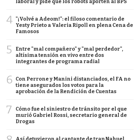
laboral y pide que los robots aporten al BPS
4
"¡Volvé a Adeom!": el filoso comentario de
Yesty Prieto a Valeria Ripoll en plena Cena de
Famosos
5
Entre "mal compañero" y "mal perdedor",
altísima tensión en vivo entre dos
integrantes de programa radial
6
Con Perrone y Manini distanciados, el FA no
tiene asegurados los votos para la
aprobación de la Rendición de Cuentas
7
Cómo fue el siniestro de tránsito por el que
murió Gabriel Rossi, secretario general de
Drogas
8
Así detuvieron al cantante de trap Nahuel