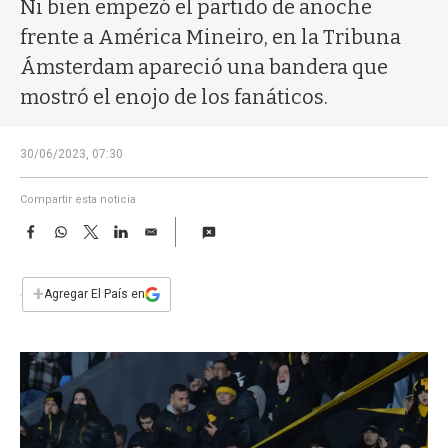
a
Ni bien empezó el partido de anoche
frente a América Mineiro, en la Tribuna
Ámsterdam apareció una bandera que
mostró el enojo de los fanáticos.
30/06/2023, 07:30
Compartir esta noticia
F
W
T
L
E
a
h
w
i
m
c
a
i
n
a
e
t
t
k
i
+
Agregar El País en
b
s
t
e
l
o
A
e
d
o
p
r
I
k
p
n