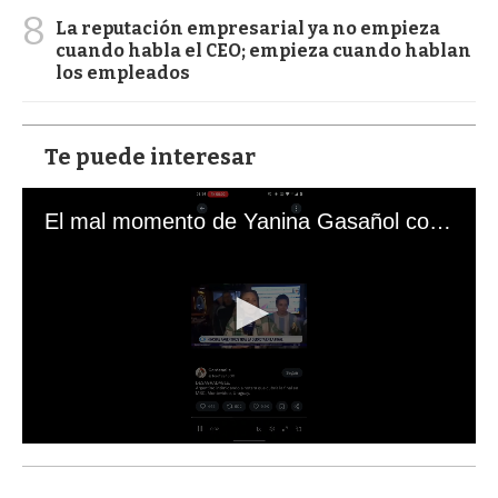
8
La reputación empresarial ya no empieza
cuando habla el CEO; empieza cuando hablan
los empleados
Te puede interesar
El mal momento de Yanina Gasañol con un hincha argentino en "Subrayado"
0
s
e