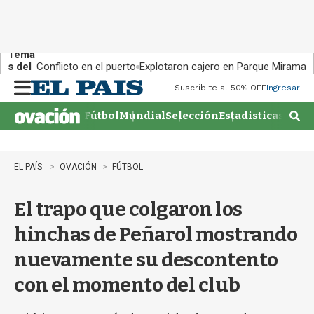
Tema
s del
Conflicto en el puerto
Explotaron cajero en Parque Miramar
día:
Suscribite al 50% OFF
Ingresar
M
e
Fútbol
Mundial
Selección
Estadisticas
Agen
n
M
u
o
s
t
EL PAÍS
OVACIÓN
FÚTBOL
r
a
El trapo que colgaron los
r
b
hinchas de Peñarol mostrando
�
s
nuevamente su descontento
q
u
con el momento del club
e
d