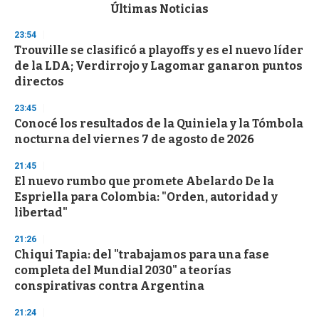
c
Últimas Noticias
o
n
23:54
d
Trouville se clasificó a playoffs y es el nuevo líder
s
o
de la LDA; Verdirrojo y Lagomar ganaron puntos
f
directos
3
3
s
23:45
e
Conocé los resultados de la Quiniela y la Tómbola
c
nocturna del viernes 7 de agosto de 2026
o
n
d
21:45
s
El nuevo rumbo que promete Abelardo De la
Espriella para Colombia: "Orden, autoridad y
libertad"
21:26
Chiqui Tapia: del "trabajamos para una fase
completa del Mundial 2030" a teorías
conspirativas contra Argentina
21:24