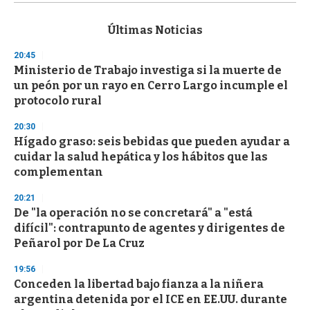
s
e
c
Últimas Noticias
o
n
20:45
d
Ministerio de Trabajo investiga si la muerte de
s
o
un peón por un rayo en Cerro Largo incumple el
f
protocolo rural
3
3
s
20:30
e
Hígado graso: seis bebidas que pueden ayudar a
c
cuidar la salud hepática y los hábitos que las
o
n
complementan
d
s
20:21
De "la operación no se concretará" a "está
difícil": contrapunto de agentes y dirigentes de
Peñarol por De La Cruz
19:56
Conceden la libertad bajo fianza a la niñera
argentina detenida por el ICE en EE.UU. durante