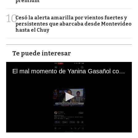
premium
10
Cesó la alerta amarilla por vientos fuertes y
persistentes que abarcaba desde Montevideo
hasta el Chuy
Te puede interesar
El mal momento de Yanina Gasañol con un hincha argentino en "Subrayado"
0