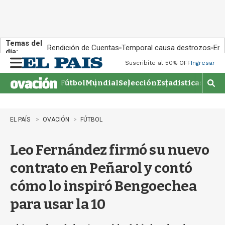
Temas del
Rendición de Cuentas
Temporal causa destrozos
En 
día:
Suscribite al 50% OFF
Ingresar
M
e
Fútbol
Mundial
Selección
Estadisticas
Agen
n
M
u
o
s
t
EL PAÍS
OVACIÓN
FÚTBOL
r
a
Leo Fernández firmó su nuevo
r
b
contrato en Peñarol y contó
�
s
cómo lo inspiró Bengoechea
q
u
para usar la 10
e
d