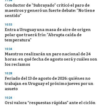
11:04
s
Conductor de "Subrayado" criticó el paro de
maestros y generó un fuerte debate: "No tiene
sentido"
10:53
Entra a Uruguay una masa de aire de origen
polar que traerá frío: "Abrupta caída de
temperatura"
10:34
Maestros realizarán un paro nacional de 24
horas: en qué fecha de agosto será y cuáles son
los reclamos
10:28
Feriado del 13 de agosto de 2026: quiénes no
trabajan en Uruguay el próximo jueves por un
asueto
10:24
Orsi valora “respuestas rápidas” ante el ciclón