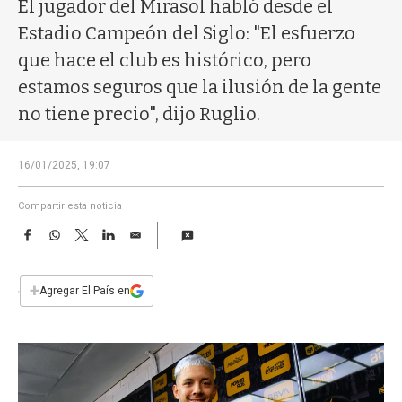
a
El jugador del Mirasol habló desde el
Estadio Campeón del Siglo: "El esfuerzo
que hace el club es histórico, pero
estamos seguros que la ilusión de la gente
no tiene precio", dijo Ruglio.
16/01/2025, 19:07
Compartir esta noticia
F
W
T
L
E
a
h
w
i
m
c
a
i
n
a
e
t
t
k
i
+
Agregar El País en
b
s
t
e
l
o
A
e
d
o
p
r
I
k
p
n