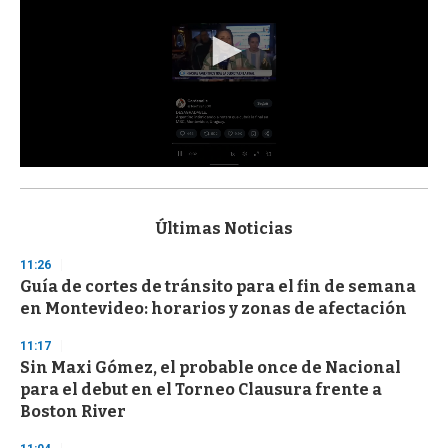
0
s
e
c
Últimas Noticias
o
n
11:26
d
Guía de cortes de tránsito para el fin de semana
s
o
en Montevideo: horarios y zonas de afectación
f
3
11:17
3
s
Sin Maxi Gómez, el probable once de Nacional
e
para el debut en el Torneo Clausura frente a
c
Boston River
o
n
d