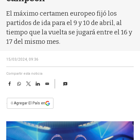
a
El máximo certamen europeo fijó los
partidos de ida para el 9 y 10 de abril, al
tiempo que la vuelta se jugará entre el 16 y
17 del mismo mes.
15/03/2024, 09:36
Compartir esta noticia
F
W
T
L
E
a
h
w
i
m
c
a
i
n
a
e
t
t
k
i
+
Agregar El País en
b
s
t
e
l
o
A
e
d
o
p
r
I
k
p
n