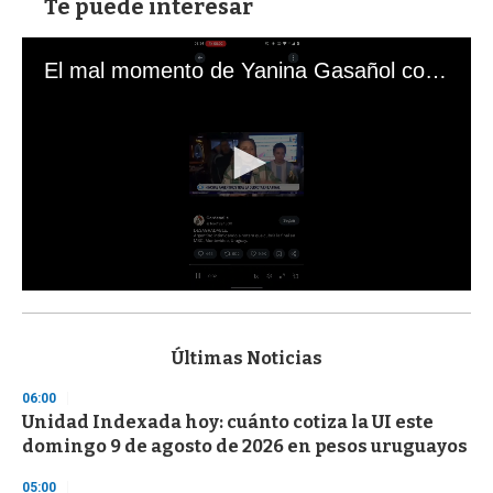
Te puede interesar
El mal momento de Yanina Gasañol con un hincha argentino en "Subrayado"
0
s
e
c
Últimas Noticias
o
n
06:00
d
Unidad Indexada hoy: cuánto cotiza la UI este
s
o
domingo 9 de agosto de 2026 en pesos uruguayos
f
3
05:00
3