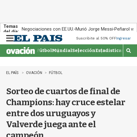
Temas
Negociaciones con EE.UU.
Murió Jorge Messi
Peñarol vs
del día:
Suscribite al 50% OFF
Ingresar
M
e
Fútbol
Mundial
Selección
Estadisticas
Agen
n
M
u
o
s
t
EL PAÍS
OVACIÓN
FÚTBOL
r
a
Sorteo de cuartos de final de
r
b
Champions: hay cruce estelar
�
s
entre dos uruguayos y
q
u
Valverde juega ante el
e
d
campeón