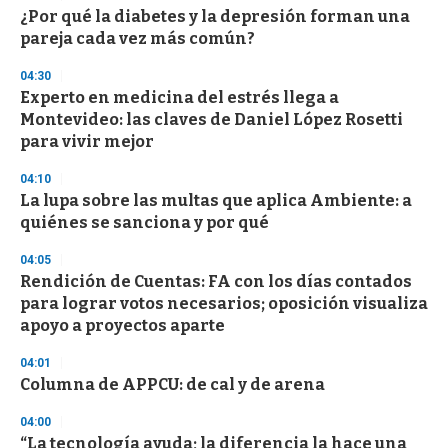
s
¿Por qué la diabetes y la depresión forman una
e
pareja cada vez más común?
c
o
04:30
n
d
Experto en medicina del estrés llega a
s
Montevideo: las claves de Daniel López Rosetti
para vivir mejor
04:10
La lupa sobre las multas que aplica Ambiente: a
quiénes se sanciona y por qué
04:05
Rendición de Cuentas: FA con los días contados
para lograr votos necesarios; oposición visualiza
apoyo a proyectos aparte
04:01
Columna de APPCU: de cal y de arena
04:00
“La tecnología ayuda; la diferencia la hace una