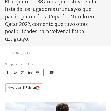
a
El arquero de 38 años, que estuvo en la
lista de los jugadores uruguayos que
participaron de la Copa del Mundo en
Qatar 2022, comentó que tuvo otras
posibilidades para volver al fútbol
uruguayo.
06/02/2025, 12:07
Compartir esta noticia
F
W
T
L
E
a
h
w
i
m
c
a
i
n
a
e
t
t
k
i
+
Agregar El País en
b
s
t
e
l
o
A
e
d
o
p
r
I
k
p
n