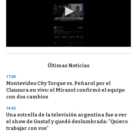
0
s
e
c
Últimas Noticias
o
n
17:00
d
Montevideo City Torque vs. Peñarol por el
s
o
Clausura en vivo: el Mirasol confirmó el equipo
f
con dos cambios
3
3
s
16:42
e
Una estrella de la televisión argentina fue a ver
c
el show de Gustaf y quedó deslumbrada: "Quiero
o
n
trabajar con vos"
d
s