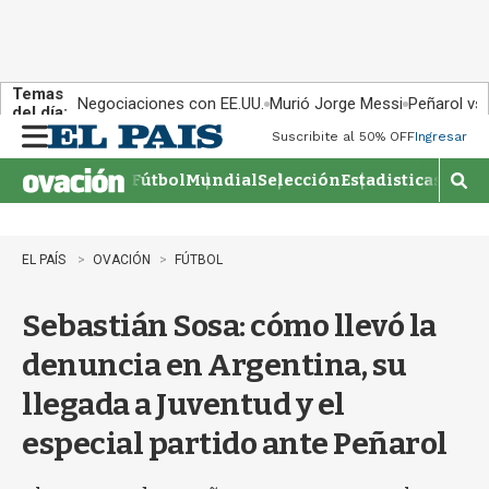
Temas
Negociaciones con EE.UU.
Murió Jorge Messi
Peñarol vs
del día:
Suscribite al 50% OFF
Ingresar
M
e
Fútbol
Mundial
Selección
Estadisticas
Agen
n
M
u
o
s
t
EL PAÍS
OVACIÓN
FÚTBOL
r
a
Sebastián Sosa: cómo llevó la
r
b
denuncia en Argentina, su
�
s
llegada a Juventud y el
q
u
especial partido ante Peñarol
e
d