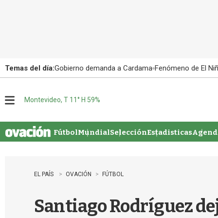
Temas del día:
Gobierno demanda a Cardama
Fenómeno de El Ni
Montevideo, T 11° H 59%
M
e
n
u
Fútbol
Mundial
Selección
Estadisticas
Agenda
EL PAÍS
OVACIÓN
FÚTBOL
Santiago Rodríguez deja