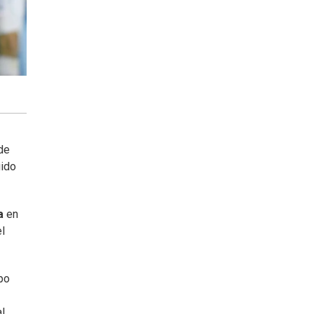
de
gido
a
en
el
upo
l