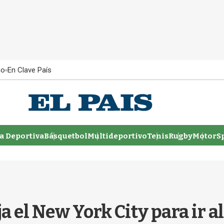
ño
En Clave País
 Deportiva
Básquetbol
Multideportivo
Tenis
Rugby
MotorSp
 el New York City para ir a