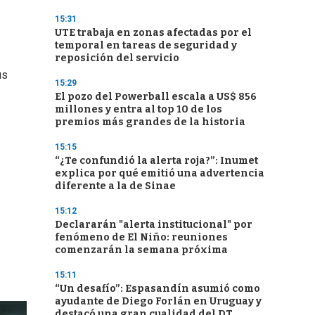
15:31
UTE trabaja en zonas afectadas por el
temporal en tareas de seguridad y
reposición del servicio
us
15:29
El pozo del Powerball escala a US$ 856
millones y entra al top 10 de los
premios más grandes de la historia
15:15
“¿Te confundió la alerta roja?”: Inumet
explica por qué emitió una advertencia
diferente a la de Sinae
15:12
Declararán "alerta institucional" por
fenómeno de El Niño: reuniones
comenzarán la semana próxima
15:11
“Un desafío”: Espasandín asumió como
ayudante de Diego Forlán en Uruguay y
destacó una gran cualidad del DT