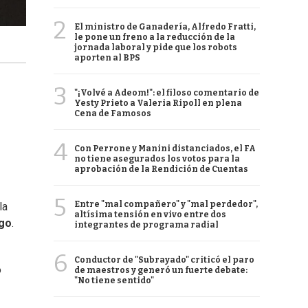
2
El ministro de Ganadería, Alfredo Fratti,
le pone un freno a la reducción de la
jornada laboral y pide que los robots
aporten al BPS
3
"¡Volvé a Adeom!": el filoso comentario de
Yesty Prieto a Valeria Ripoll en plena
Cena de Famosos
4
Con Perrone y Manini distanciados, el FA
no tiene asegurados los votos para la
aprobación de la Rendición de Cuentas
5
Entre "mal compañero" y "mal perdedor",
la
altísima tensión en vivo entre dos
go
.
integrantes de programa radial
6
Conductor de "Subrayado" criticó el paro
o
de maestros y generó un fuerte debate:
"No tiene sentido"