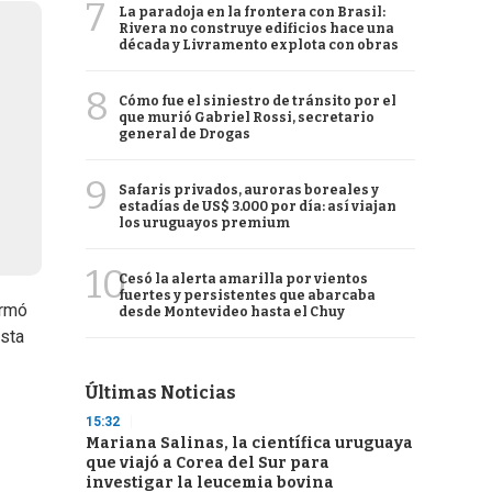
7
La paradoja en la frontera con Brasil:
Rivera no construye edificios hace una
década y Livramento explota con obras
8
Cómo fue el siniestro de tránsito por el
que murió Gabriel Rossi, secretario
general de Drogas
9
Safaris privados, auroras boreales y
estadías de US$ 3.000 por día: así viajan
los uruguayos premium
10
Cesó la alerta amarilla por vientos
fuertes y persistentes que abarcaba
ormó
desde Montevideo hasta el Chuy
ista
Últimas Noticias
15:32
Mariana Salinas, la científica uruguaya
que viajó a Corea del Sur para
investigar la leucemia bovina