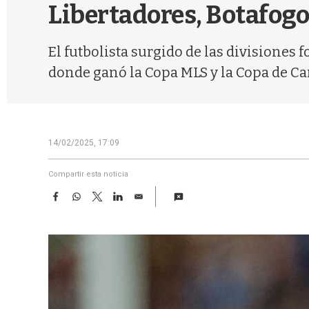
Libertadores, Botafogo:
El futbolista surgido de las divisiones
donde ganó la Copa MLS y la Copa de C
14/02/2025, 17:09
Compartir esta noticia
F
W
T
L
E
a
h
w
i
m
c
a
i
n
a
e
t
t
k
i
b
s
t
e
l
o
A
e
d
o
p
r
I
k
p
n