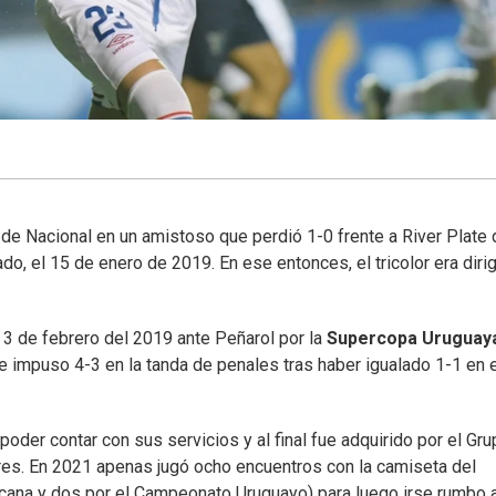
de Nacional en un amistoso que perdió 1-0 frente a River Plate 
, el 15 de enero de 2019. En ese entonces, el tricolor era diri
l 3 de febrero del 2019 ante Peñarol por la
Supercopa Uruguay
 se impuso 4-3 en la tanda de penales tras haber igualado 1-1 en 
oder contar con sus servicios y al final fue adquirido por el Gr
ares. En 2021 apenas jugó ocho encuentros con la camiseta del
cana y dos por el Campeonato Uruguayo) para luego irse rumbo a