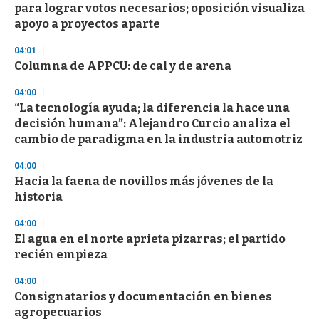
e
para lograr votos necesarios; oposición visualiza
c
apoyo a proyectos aparte
o
n
d
04:01
s
Columna de APPCU: de cal y de arena
04:00
“La tecnología ayuda; la diferencia la hace una
decisión humana”: Alejandro Curcio analiza el
cambio de paradigma en la industria automotriz
04:00
Hacia la faena de novillos más jóvenes de la
historia
04:00
El agua en el norte aprieta pizarras; el partido
recién empieza
04:00
Consignatarios y documentación en bienes
agropecuarios