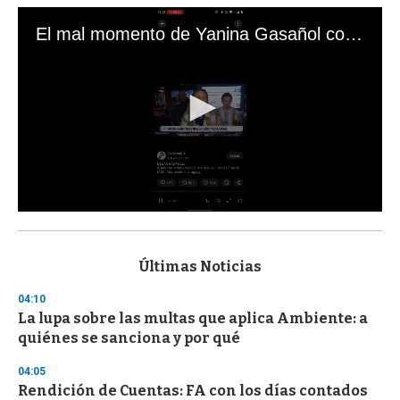
El mal momento de Yanina Gasañol con un hincha argentino en "Subrayado"
0
s
e
c
Últimas Noticias
o
n
04:10
d
La lupa sobre las multas que aplica Ambiente: a
s
o
quiénes se sanciona y por qué
f
3
04:05
3
s
Rendición de Cuentas: FA con los días contados