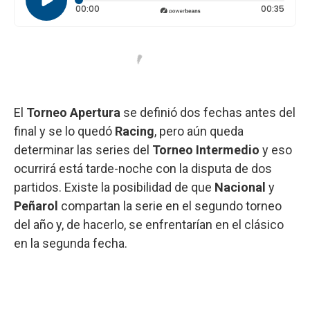
Tiempo transcurrido: 0 segundos
Durac
00:00
00:35
El
Torneo Apertura
se definió dos fechas antes del
final y se lo quedó
Racing
, pero aún queda
determinar las series del
Torneo Intermedio
y eso
ocurrirá está tarde-noche con la disputa de dos
partidos. Existe la posibilidad de que
Nacional
y
Peñarol
compartan la serie en el segundo torneo
del año y, de hacerlo, se enfrentarían en el clásico
en la segunda fecha.