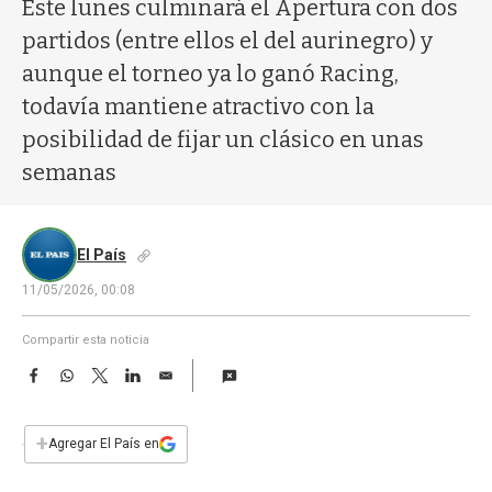
a
Este lunes culminará el Apertura con dos
partidos (entre ellos el del aurinegro) y
aunque el torneo ya lo ganó Racing,
todavía mantiene atractivo con la
posibilidad de fijar un clásico en unas
semanas
El País
11/05/2026, 00:08
Compartir esta noticia
F
W
T
L
E
a
h
w
i
m
c
a
i
n
a
e
t
t
k
i
+
Agregar El País en
b
s
t
e
l
o
A
e
d