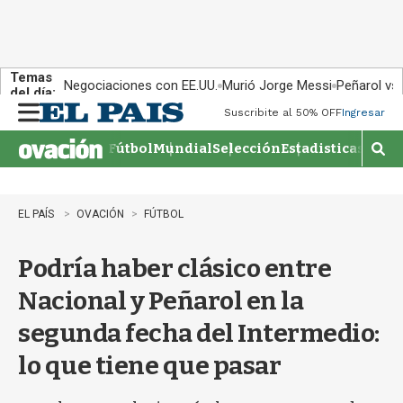
Temas
Negociaciones con EE.UU.
Murió Jorge Messi
Peñarol vs
del día:
Suscribite al 50% OFF
Ingresar
M
e
Fútbol
Mundial
Selección
Estadisticas
Agen
n
M
u
o
s
t
EL PAÍS
OVACIÓN
FÚTBOL
r
a
Podría haber clásico entre
r
b
Nacional y Peñarol en la
�
s
segunda fecha del Intermedio:
q
u
lo que tiene que pasar
e
d