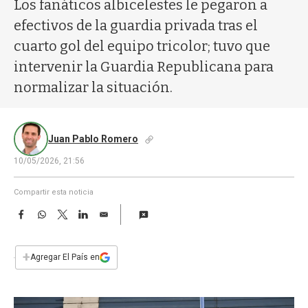
a
Los fanáticos albicelestes le pegaron a
efectivos de la guardia privada tras el
cuarto gol del equipo tricolor; tuvo que
intervenir la Guardia Republicana para
normalizar la situación.
Juan Pablo Romero
10/05/2026, 21:56
Compartir esta noticia
F
W
T
L
E
a
h
w
i
m
c
a
i
n
a
e
t
t
k
i
+
Agregar El País en
b
s
t
e
l
o
A
e
d
o
p
r
I
k
p
n