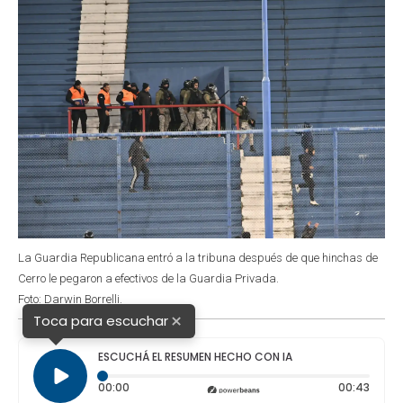
La Guardia Republicana entró a la tribuna después de que hinchas de
Cerro le pegaron a efectivos de la Guardia Privada.
Foto: Darwin Borrelli.
×
Toca para escuchar
ESCUCHÁ EL RESUMEN HECHO CON IA
Tiempo transcurrido: 0 segundos
Durac
00:00
00:43