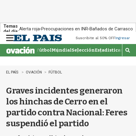
Temas
Alerta roja
Preocupaciones en INR
Bañados de Carrasco
del día:
Suscribite al 50% OFF
Ingresar
M
e
Fútbol
Mundial
Selección
Estadisticas
Agen
n
M
u
o
s
t
EL PAÍS
OVACIÓN
FÚTBOL
r
a
Graves incidentes generaron
r
b
los hinchas de Cerro en el
�
s
partido contra Nacional: Feres
q
u
suspendió el partido
e
d