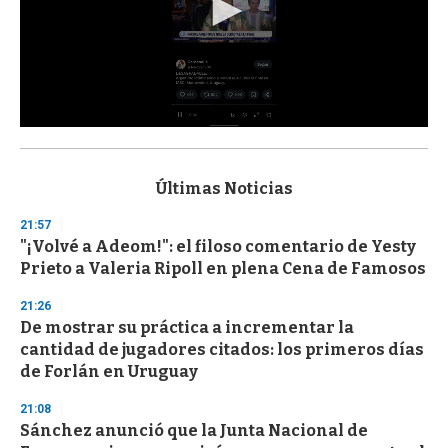
0
s
e
c
Últimas Noticias
o
n
21:57
d
"¡Volvé a Adeom!": el filoso comentario de Yesty
s
o
Prieto a Valeria Ripoll en plena Cena de Famosos
f
3
21:26
3
s
De mostrar su práctica a incrementar la
e
cantidad de jugadores citados: los primeros días
c
de Forlán en Uruguay
o
n
d
21:08
s
Sánchez anunció que la Junta Nacional de