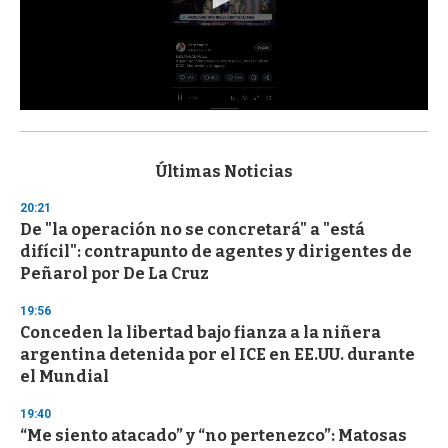
0
s
e
c
Últimas Noticias
o
n
20:21
d
De "la operación no se concretará" a "está
s
o
difícil": contrapunto de agentes y dirigentes de
f
Peñarol por De La Cruz
3
3
s
19:56
e
Conceden la libertad bajo fianza a la niñera
c
argentina detenida por el ICE en EE.UU. durante
o
n
el Mundial
d
s
19:40
“Me siento atacado” y “no pertenezco”: Matosas