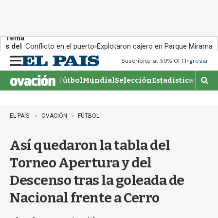
Tema
s del
Conflicto en el puerto
Explotaron cajero en Parque Miramar
día:
Suscribite al 50% OFF
Ingresar
M
e
Fútbol
Mundial
Selección
Estadisticas
Agen
n
M
u
o
s
t
EL PAÍS
OVACIÓN
FÚTBOL
r
a
Así quedaron la tabla del
r
b
Torneo Apertura y del
�
s
Descenso tras la goleada de
q
u
Nacional frente a Cerro
e
d