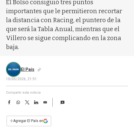
a
El Bolso consiguió tres puntos
importantes que le permitieron recortar
la distancia con Racing, el puntero de la
que será la Tabla Anual, mientras que el
Villero se sigue complicando en la zona
baja.
El País
10/05/2026, 21:51
Compartir esta noticia
F
W
T
L
E
a
h
w
i
m
c
a
i
n
a
e
t
t
k
i
+
Agregar El País en
b
s
t
e
l
o
A
e
d