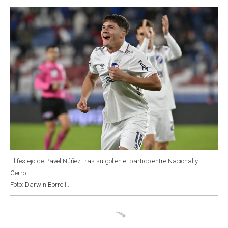
o
p
r
I
k
p
n
El festejo de Pavel Núñez tras su gol en el partido entre Nacional y
Cerro.
Foto: Darwin Borrelli.