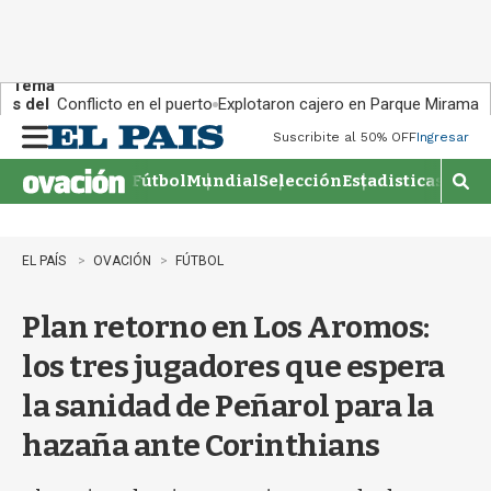
Tema
s del
Conflicto en el puerto
Explotaron cajero en Parque Miramar
día:
Suscribite al 50% OFF
Ingresar
M
e
Fútbol
Mundial
Selección
Estadisticas
Agen
n
M
u
o
s
t
EL PAÍS
OVACIÓN
FÚTBOL
r
a
Plan retorno en Los Aromos:
r
b
los tres jugadores que espera
�
s
la sanidad de Peñarol para la
q
u
hazaña ante Corinthians
e
d