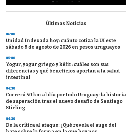
0
s
e
c
Últimas Noticias
o
n
06:00
d
Unidad Indexada hoy: cuánto cotiza la UI este
s
o
sábado 8 de agosto de 2026 en pesos uruguayos
f
3
05:00
3
s
Yogur, yogur griego y kéfir: cuáles son sus
e
diferencias y qué beneficios aportan a la salud
c
intestinal
o
n
d
04:30
s
Correrá 50 km al día por todo Uruguay: la historia
de superación tras el nuevo desafío de Santiago
Stirling
04:30
De la crítica al ataque: ¿Qué revela el auge del
hate sobre la forma en la que hoy nos