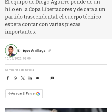
a
El equipo de Diego Aguirre pende de un
hilo en la Copa Libertadores y de cara a un
partido trascendental, el cuerpo técnico
espera contar con varias piezas
importantes.
Enrique Arrillaga
10/05/2026, 03:00
Compartir esta noticia
F
W
T
L
E
a
h
w
i
m
c
a
i
n
a
e
t
t
k
i
+
Agregar El País en
b
s
t
e
l
o
A
e
d
o
p
r
I
k
p
n