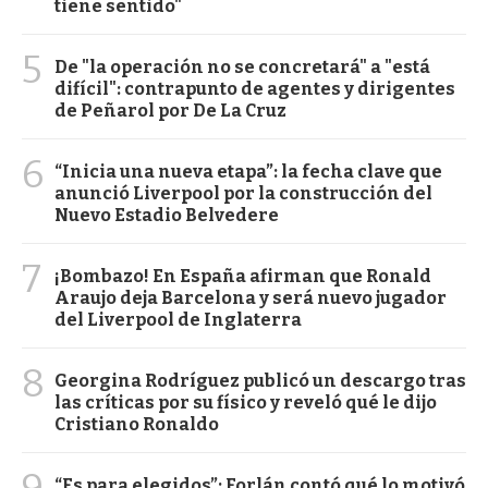
tiene sentido"
5
De "la operación no se concretará" a "está
difícil": contrapunto de agentes y dirigentes
de Peñarol por De La Cruz
6
“Inicia una nueva etapa”: la fecha clave que
anunció Liverpool por la construcción del
Nuevo Estadio Belvedere
7
¡Bombazo! En España afirman que Ronald
Araujo deja Barcelona y será nuevo jugador
del Liverpool de Inglaterra
8
Georgina Rodríguez publicó un descargo tras
las críticas por su físico y reveló qué le dijo
Cristiano Ronaldo
9
“Es para elegidos”: Forlán contó qué lo motivó