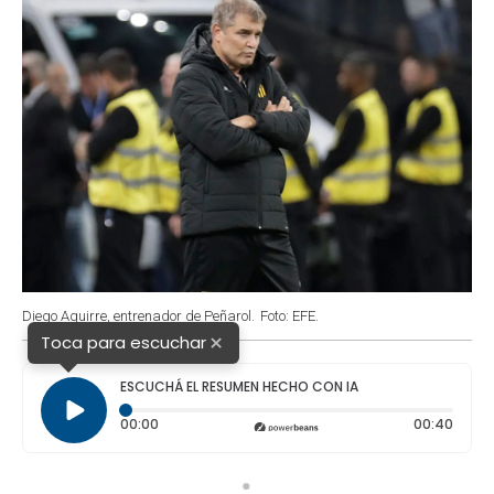
Diego Aguirre, entrenador de Peñarol.
Foto: EFE.
×
Toca para escuchar
ESCUCHÁ EL RESUMEN HECHO CON IA
Tiempo transcurrido: 0 segundos
Durac
00:00
00:40