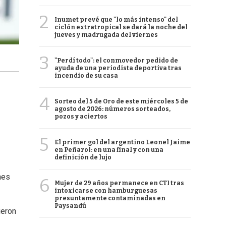
2
Inumet prevé que "lo más intenso" del
ciclón extratropical se dará la noche del
jueves y madrugada del viernes
3
"Perdí todo": el conmovedor pedido de
ayuda de una periodista deportiva tras
incendio de su casa
4
Sorteo del 5 de Oro de este miércoles 5 de
agosto de 2026: números sorteados,
pozos y aciertos
5
El primer gol del argentino Leonel Jaime
en Peñarol: en una final y con una
definición de lujo
nes
6
Mujer de 29 años permanece en CTI tras
intoxicarse con hamburguesas
presuntamente contaminadas en
Paysandú
ieron