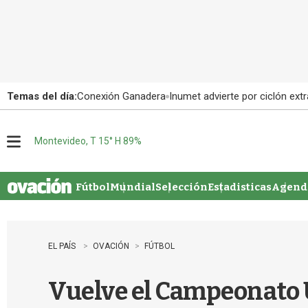
Temas del día:
Conexión Ganadera
Inumet advierte por ciclón extr
Montevideo, T 15° H 89%
M
e
n
u
Fútbol
Mundial
Selección
Estadisticas
Agenda
EL PAÍS
OVACIÓN
FÚTBOL
Vuelve el Campeonato 