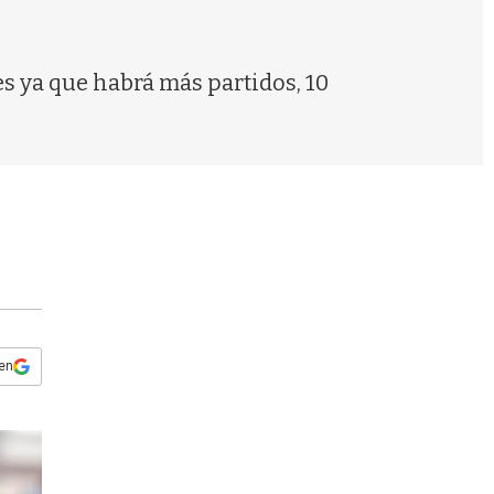
s
q
u
e
 ya que habrá más partidos, 10
d
a
 en