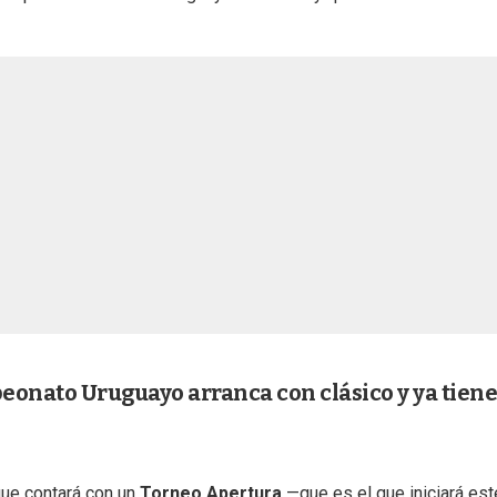
eonato Uruguayo arranca con clásico y ya tiene
ue contará con un
Torneo Apertura
—que es el que iniciará est