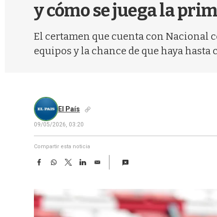
y cómo se juega la pri
El certamen que cuenta con Nacional c
equipos y la chance de que haya hasta c
El País
09/05/2026, 03:20
Compartir esta noticia
F
W
T
L
E
a
h
w
i
m
c
a
i
n
a
e
t
t
k
i
b
s
t
e
l
o
A
e
d