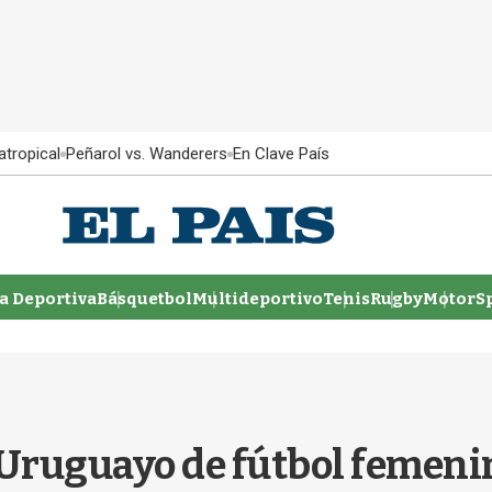
atropical
Peñarol vs. Wanderers
En Clave País
 Deportiva
Básquetbol
Multideportivo
Tenis
Rugby
MotorSp
Uruguayo de fútbol femenin