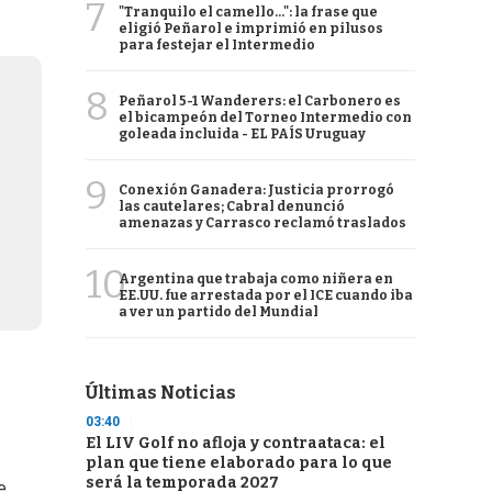
7
"Tranquilo el camello...": la frase que
eligió Peñarol e imprimió en pilusos
para festejar el Intermedio
8
Peñarol 5-1 Wanderers: el Carbonero es
el bicampeón del Torneo Intermedio con
goleada incluida - EL PAÍS Uruguay
9
Conexión Ganadera: Justicia prorrogó
las cautelares; Cabral denunció
amenazas y Carrasco reclamó traslados
10
Argentina que trabaja como niñera en
EE.UU. fue arrestada por el ICE cuando iba
a ver un partido del Mundial
Últimas Noticias
03:40
El LIV Golf no afloja y contraataca: el
plan que tiene elaborado para lo que
será la temporada 2027
e