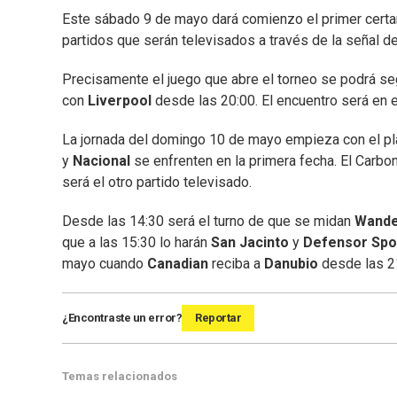
Este sábado 9 de mayo dará comienzo el primer certam
partidos que serán televisados a través de la señal 
Precisamente el juego que abre el torneo se podrá seg
con
Liverpool
desde las 20:00. El encuentro será en 
La jornada del domingo 10 de mayo empieza con el plat
y
Nacional
se enfrenten en la primera fecha. El Carbo
será el otro partido televisado.
Desde las 14:30 será el turno de que se midan
Wande
que a las 15:30 lo harán
San Jacinto
y
Defensor Spo
mayo cuando
Canadian
reciba a
Danubio
desde las 21
¿Encontraste un error?
Reportar
Temas relacionados