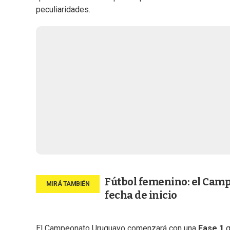
peculiaridades.
Fútbol femenino: el Camp
fecha de inicio
El Campeonato Uruguayo comenzará con una
Fase 1
q