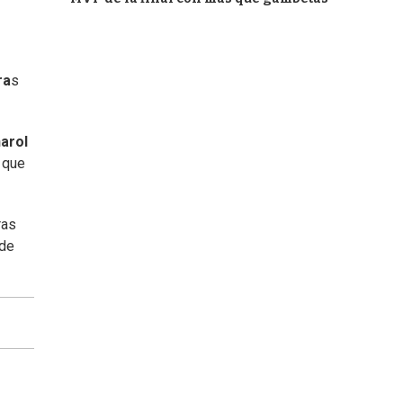
ra
s
arol
 que
ras
 de