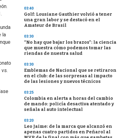
eón.
03:40
.
Golf: Lousiane Gauthier volvió a tener
una gran labor y se destacó en el
Amateur de Brasil
gunda
 la
03:30
unque
“No hay que bajar los brazos”: la ciencia
que muestra cómo podemos tomar las
riendas de nuestra salud
onato
03:30
 vs.
Emblemas de Nacional que se retiraron
en el club: de las sorpresas al impacto
de las lesiones y nuevos técnicos
Fase
03:25
Colombia en alerta a horas del cambio
de mando: policía desactiva atentado y
señala al auto intelectual
03:20
Leo Jaime: de la marca que alcanzó en
apenas cuatro partidos en Peñarol al
MVP de la final con más que gambetas