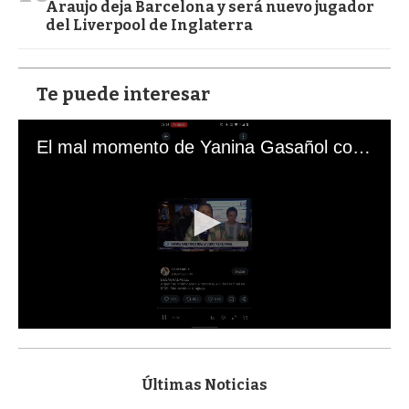
Araujo deja Barcelona y será nuevo jugador
del Liverpool de Inglaterra
Te puede interesar
El mal momento de Yanina Gasañol con un hincha argentino en "Subrayado"
0
s
e
c
Últimas Noticias
o
n