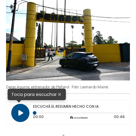
Diego Aguirre, entrenador de Peñarol.
Foto: Leonardo Mainé.
×
Toca para escuchar
ESCUCHÁ EL RESUMEN HECHO CON IA
Tiempo transcurrido: 0 segundos
Durac
00:00
00:46