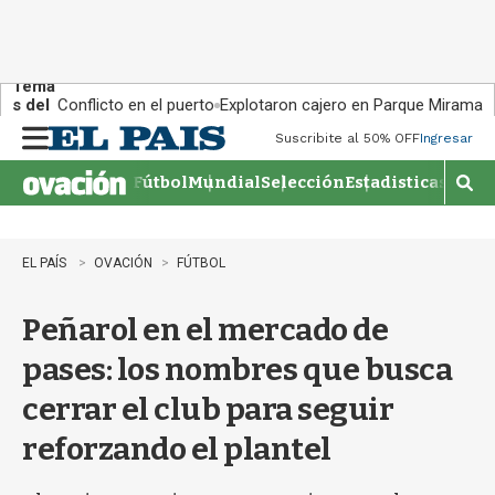
Tema
s del
Conflicto en el puerto
Explotaron cajero en Parque Miramar
día:
Suscribite al 50% OFF
Ingresar
M
e
Fútbol
Mundial
Selección
Estadisticas
Agen
n
M
u
o
s
t
EL PAÍS
OVACIÓN
FÚTBOL
r
a
Peñarol en el mercado de
r
b
pases: los nombres que busca
�
s
cerrar el club para seguir
q
u
reforzando el plantel
e
d