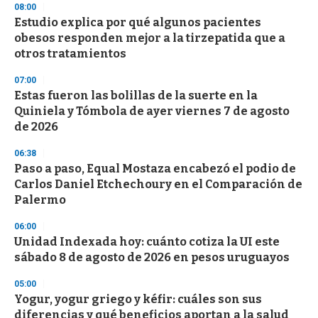
08:00
d
Estudio explica por qué algunos pacientes
s
o
obesos responden mejor a la tirzepatida que a
f
otros tratamientos
3
3
s
07:00
e
Estas fueron las bolillas de la suerte en la
c
Quiniela y Tómbola de ayer viernes 7 de agosto
o
n
de 2026
d
s
06:38
Paso a paso, Equal Mostaza encabezó el podio de
Carlos Daniel Etchechoury en el Comparación de
Palermo
06:00
Unidad Indexada hoy: cuánto cotiza la UI este
sábado 8 de agosto de 2026 en pesos uruguayos
05:00
Yogur, yogur griego y kéfir: cuáles son sus
diferencias y qué beneficios aportan a la salud