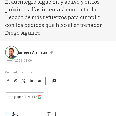
a
El aurinegro sigue muy activo y en los
próximos días intentará concretar la
llegada de más refuerzos para cumplir
con los pedidos que hizo el entrenador
Diego Aguirre.
Enrique Arrillaga
10/01/2026, 03:00
Compartir esta noticia
F
W
T
L
E
a
h
w
i
m
c
a
i
n
a
e
t
t
k
i
+
Agregar El País en
b
s
t
e
l
o
A
e
d
o
p
r
I
k
p
n