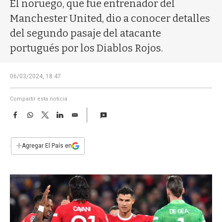
a
El noruego, que fue entrenador del
Manchester United, dio a conocer detalles
del segundo pasaje del atacante
portugués por los Diablos Rojos.
06/03/2024, 18:47
Compartir esta noticia
F
W
T
L
E
a
h
w
i
m
c
a
i
n
a
e
t
t
k
i
+
Agregar El País en
b
s
t
e
l
o
A
e
d
o
p
r
I
k
p
n