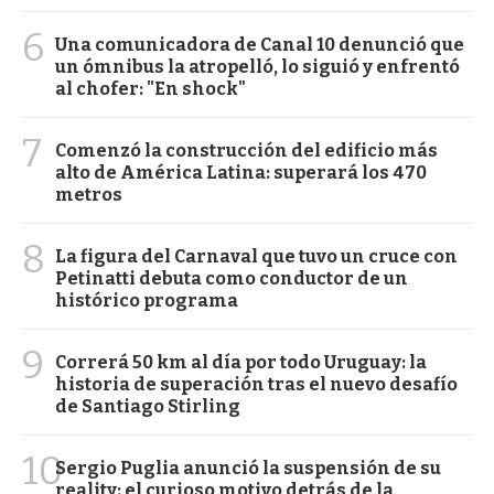
6
Una comunicadora de Canal 10 denunció que
un ómnibus la atropelló, lo siguió y enfrentó
al chofer: "En shock"
7
Comenzó la construcción del edificio más
alto de América Latina: superará los 470
metros
8
La figura del Carnaval que tuvo un cruce con
Petinatti debuta como conductor de un
histórico programa
9
Correrá 50 km al día por todo Uruguay: la
historia de superación tras el nuevo desafío
de Santiago Stirling
10
Sergio Puglia anunció la suspensión de su
reality: el curioso motivo detrás de la