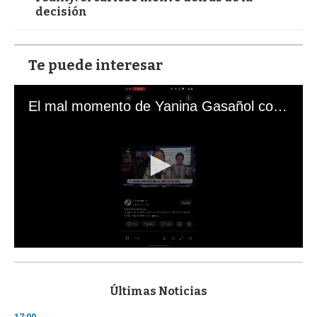
decisión
Te puede interesar
El mal momento de Yanina Gasañol con un hincha argentino en "Subrayado"
0
s
e
c
Últimas Noticias
o
n
17:00