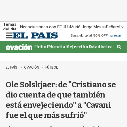
Temas
Negociaciones con EE.UU.
Murió Jorge Messi
Peñarol vs
del día:
Suscribite al 50% OFF
Ingresar
M
e
Fútbol
Mundial
Selección
Estadisticas
Agen
n
M
u
o
s
t
EL PAÍS
OVACIÓN
FÚTBOL
r
a
Ole Solskjaer: de "Cristiano se
r
b
dio cuenta de que también
�
s
está envejeciendo" a "Cavani
q
u
fue el que más sufrió"
e
d