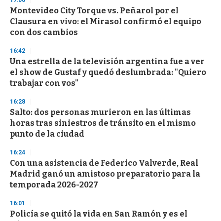
d
Montevideo City Torque vs. Peñarol por el
s
o
Clausura en vivo: el Mirasol confirmó el equipo
f
con dos cambios
3
3
s
16:42
e
Una estrella de la televisión argentina fue a ver
c
el show de Gustaf y quedó deslumbrada: "Quiero
o
n
trabajar con vos"
d
s
16:28
Salto: dos personas murieron en las últimas
horas tras siniestros de tránsito en el mismo
punto de la ciudad
16:24
Con una asistencia de Federico Valverde, Real
Madrid ganó un amistoso preparatorio para la
temporada 2026-2027
16:01
Policía se quitó la vida en San Ramón y es el