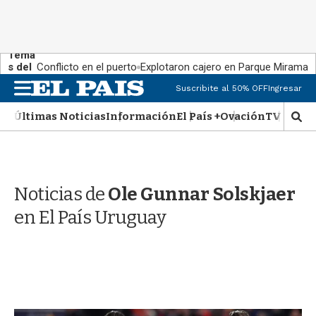
Tema
s del
Conflicto en el puerto
Explotaron cajero en Parque Miramar
día:
M
Suscribite al 50% OFF
Ingresar
e
n
Últimas Noticias
Información
El País +
Ovación
TV Show
M
u
o
s
t
r
Noticias de
Ole Gunnar Solskjaer
a
r
en El País Uruguay
b
�
s
q
u
e
d