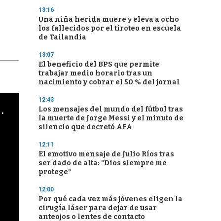
13:16
Una niña herida muere y eleva a ocho
los fallecidos por el tiroteo en escuela
de Tailandia
13:07
El beneficio del BPS que permite
trabajar medio horario tras un
nacimiento y cobrar el 50 % del jornal
12:43
cha argentino en "Subrayado"
Los mensajes del mundo del fútbol tras
la muerte de Jorge Messi y el minuto de
silencio que decretó AFA
12:11
El emotivo mensaje de Julio Ríos tras
ser dado de alta: "Dios siempre me
protege"
12:00
Por qué cada vez más jóvenes eligen la
cirugía láser para dejar de usar
anteojos o lentes de contacto