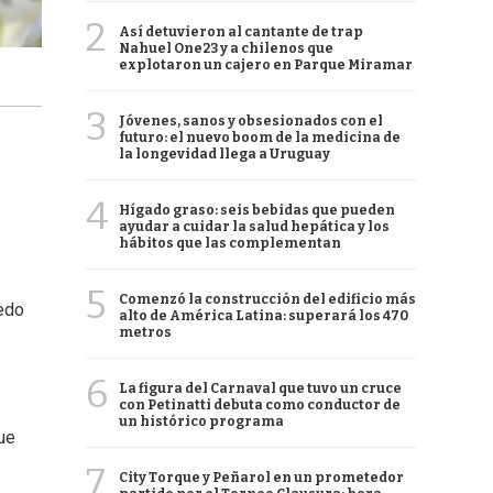
2
Así detuvieron al cantante de trap
Nahuel One23 y a chilenos que
explotaron un cajero en Parque Miramar
3
Jóvenes, sanos y obsesionados con el
futuro: el nuevo boom de la medicina de
la longevidad llega a Uruguay
4
Hígado graso: seis bebidas que pueden
ayudar a cuidar la salud hepática y los
hábitos que las complementan
5
Comenzó la construcción del edificio más
edo
alto de América Latina: superará los 470
metros
6
La figura del Carnaval que tuvo un cruce
con Petinatti debuta como conductor de
un histórico programa
ue
7
City Torque y Peñarol en un prometedor