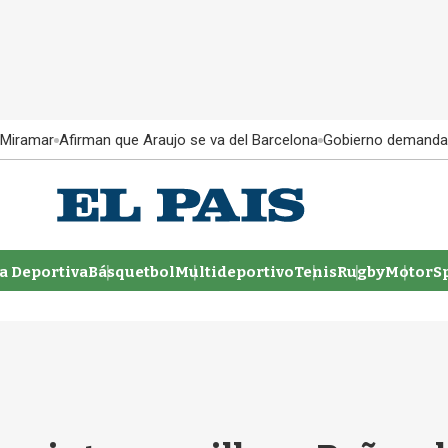
 Miramar
Afirman que Araujo se va del Barcelona
Gobierno demanda
 Deportiva
Básquetbol
Multideportivo
Tenis
Rugby
MotorSp