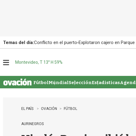
Temas del día:
Conflicto en el puerto
Explotaron cajero en Parque
Montevideo, T 13° H 59%
M
e
n
u
Fútbol
Mundial
Selección
Estadisticas
Agenda
EL PAÍS
OVACIÓN
FÚTBOL
AURINEGROS