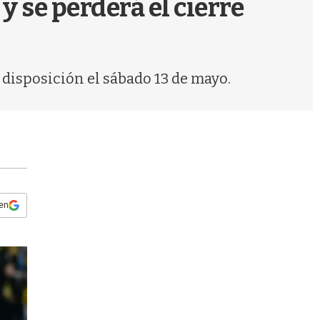
y se perderá el cierre
s
q
u
e
d
 disposición el sábado 13 de mayo.
a
 en