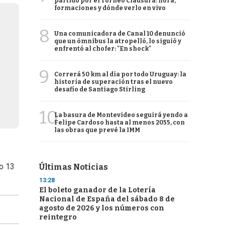
partido por el Torneo Clausura: hora,
formaciones y dónde verlo en vivo
8
Una comunicadora de Canal 10 denunció
que un ómnibus la atropelló, lo siguió y
enfrentó al chofer: "En shock"
9
Correrá 50 km al día por todo Uruguay: la
historia de superación tras el nuevo
desafío de Santiago Stirling
10
La basura de Montevideo seguirá yendo a
Felipe Cardoso hasta al menos 2055, con
las obras que prevé la IMM
do 13
Últimas Noticias
13:28
El boleto ganador de la Lotería
Nacional de España del sábado 8 de
agosto de 2026 y los números con
reintegro