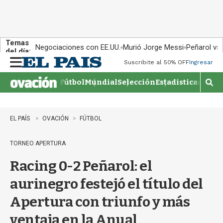
Temas
Negociaciones con EE.UU.
Murió Jorge Messi
Peñarol vs
del día:
Suscribite al 50% OFF
Ingresar
M
e
Fútbol
Mundial
Selección
Estadisticas
Agen
n
M
u
o
s
t
EL PAÍS
OVACIÓN
FÚTBOL
r
a
TORNEO APERTURA
r
b
Racing 0-2 Peñarol: el
�
s
aurinegro festejó el título del
q
u
Apertura con triunfo y más
e
d
ventaja en la Anual