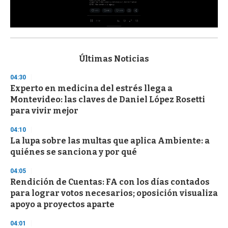
0
s
e
c
Últimas Noticias
o
n
04:30
d
Experto en medicina del estrés llega a
s
o
Montevideo: las claves de Daniel López Rosetti
f
para vivir mejor
3
3
s
04:10
e
La lupa sobre las multas que aplica Ambiente: a
c
quiénes se sanciona y por qué
o
n
d
04:05
s
Rendición de Cuentas: FA con los días contados
para lograr votos necesarios; oposición visualiza
apoyo a proyectos aparte
04:01