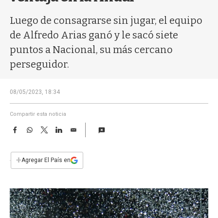
a
Luego de consagrarse sin jugar, el equipo
de Alfredo Arias ganó y le sacó siete
puntos a Nacional, su más cercano
perseguidor.
08/05/2023, 18:34
Compartir esta noticia
F
W
T
L
E
a
h
w
i
m
c
a
i
n
a
e
t
t
k
i
+
Agregar El País en
b
s
t
e
l
o
A
e
d
o
p
r
I
k
p
n