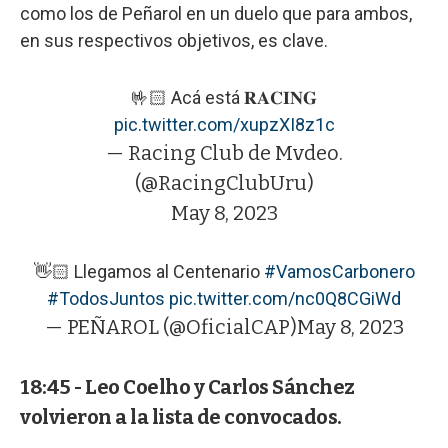
como los de Peñarol en un duelo que para ambos,
en sus respectivos objetivos, es clave.
🤟🏻 Acá está 𝐑𝐀𝐂𝐈𝐍𝐆
pic.twitter.com/xupzXI8z1c
— Racing Club de Mvdeo.
(@RacingClubUru)
May 8, 2023
👋🏻 Llegamos al Centenario
#VamosCarbonero
#TodosJuntos
pic.twitter.com/nc0Q8CGiWd
— PEÑAROL (@OficialCAP)
May 8, 2023
18:45 - Leo Coelho y Carlos Sánchez
volvieron a la lista de convocados.