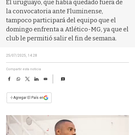
a
El uruguayo, que había quedado fuera de
la convocatoria ante Fluminense,
tampoco participará del equipo que el
domingo enfrenta a Atlético-MG, ya que el
club le permitió salir el fin de semana.
25/07/2025, 14:28
Compartir esta noticia
F
W
T
L
E
a
h
w
i
m
c
a
i
n
a
e
t
t
k
i
+
Agregar El País en
b
s
t
e
l
o
A
e
d
o
p
r
I
k
p
n