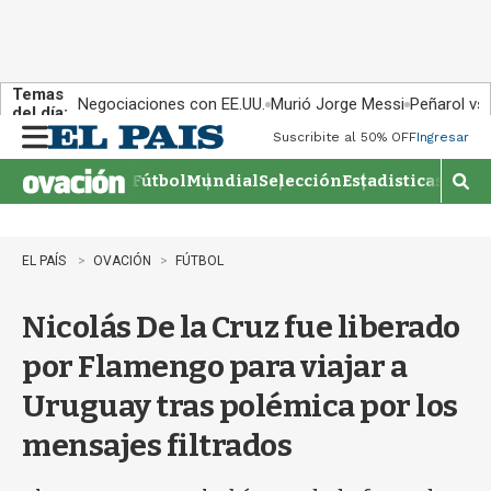
Temas
Negociaciones con EE.UU.
Murió Jorge Messi
Peñarol vs
del día:
Suscribite al 50% OFF
Ingresar
M
e
Fútbol
Mundial
Selección
Estadisticas
Agen
n
M
u
o
s
t
EL PAÍS
OVACIÓN
FÚTBOL
r
a
Nicolás De la Cruz fue liberado
r
b
por Flamengo para viajar a
�
s
Uruguay tras polémica por los
q
u
mensajes filtrados
e
d