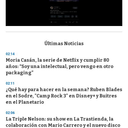
0
s
e
c
Últimas Noticias
o
n
02:14
d
Moria Casán, la serie de Netflix y cumplir 80
s
o
años: “Soy una intelectual, pero vengo en otro
f
packaging”
3
3
s
02:11
e
¿Qué hay para hacer en la semana? Ruben Blades
c
en el Sodre, "Camp Rock 3" en Disney+ y Buitres
o
n
en el Planetario
d
s
02:06
La Triple Nelson: su show en La Trastienda, la
colaboración con Mario Carrero y el nuevo disco