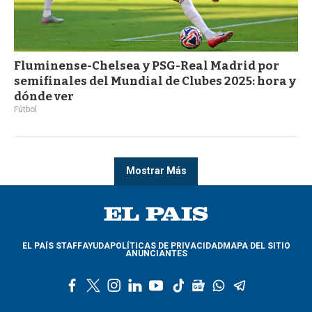
Fluminense-Chelsea y PSG-Real Madrid por
semifinales del Mundial de Clubes 2025: hora y
dónde ver
Fútbol
Mostrar Más
EL PAÍS STAFF
AYUDA
POLÍTICAS DE PRIVACIDAD
MAPA DEL SITIO
ANUNCIANTES
f
t
i
l
y
t
g
w
t
a
w
n
i
o
i
o
h
e
c
i
s
n
u
k
o
a
l