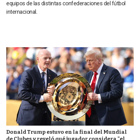
a
equipos de las distintas confederaciones del fútbol
internacional.
Donald Trump estuvo en la final del Mundial
de Clubes y reveló qué jugador considera "el