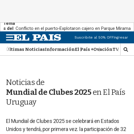
Tema
s del
Conflicto en el puerto
Explotaron cajero en Parque Miramar
día:
M
Suscribite al 50% OFF
Ingresar
e
n
Últimas Noticias
Información
El País +
Ovación
TV Show
M
u
o
s
t
r
Noticias de
a
r
Mundial de Clubes 2025
en El País
b
�
Uruguay
s
q
u
El Mundial de Clubes 2025 se celebrará en Estados
e
Unidos y tendrá, por primera vez. la participación de 32
d