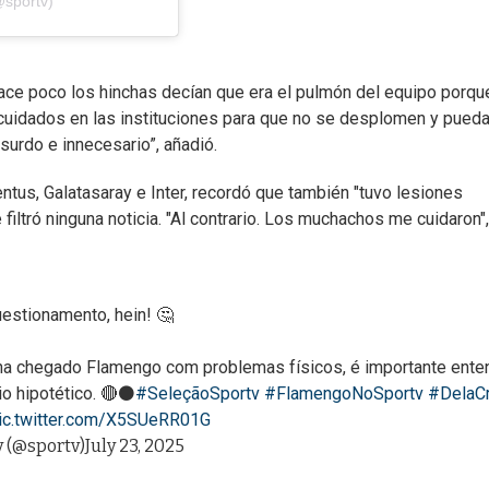
@sportv)
hace poco los hinchas decían que era el pulmón del equipo porqu
 cuidados en las instituciones para que no se desplomen
y pued
urdo e innecesario”, añadió.
ntus, Galatasaray e Inter, recordó que también "tuvo lesiones
filtró ninguna noticia. "Al contrario. Los muchachos me cuidaron",
estionamento, hein! 🤔
nha chegado Flamengo com problemas físicos, é importante ente
o hipotético. 🔴⚫
#SeleçãoSportv
#FlamengoNoSportv
#DelaC
ic.twitter.com/X5SUeRR01G
v (@sportv)
July 23, 2025