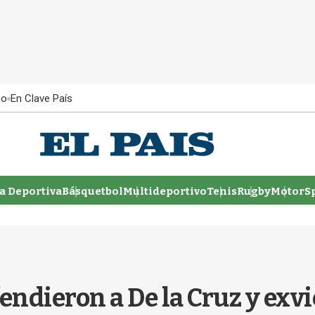
ño
En Clave País
 Deportiva
Básquetbol
Multideportivo
Tenis
Rugby
MotorSp
fendieron a De la Cruz y exv