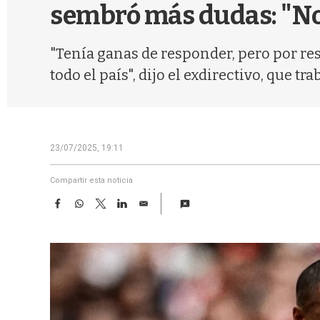
sembró más dudas: "No
"Tenía ganas de responder, pero por res
todo el país", dijo el exdirectivo, que tr
23/07/2025, 19:11
Compartir esta noticia
F
W
T
L
E
a
h
w
i
m
c
a
i
n
a
e
t
t
k
i
b
s
t
e
l
o
A
e
d
o
p
r
I
k
p
n