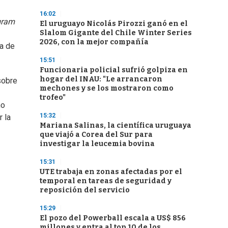
16:02
gram
El uruguayo Nicolás Pirozzi ganó en el
Slalom Gigante del Chile Winter Series
2026, con la mejor compañía
ta de
15:51
Funcionaria policial sufrió golpiza en
hogar del INAU: "Le arrancaron
sobre
mechones y se los mostraron como
trofeo"
no
15:32
 la
Mariana Salinas, la científica uruguaya
que viajó a Corea del Sur para
investigar la leucemia bovina
15:31
UTE trabaja en zonas afectadas por el
temporal en tareas de seguridad y
reposición del servicio
15:29
El pozo del Powerball escala a US$ 856
millones y entra al top 10 de los