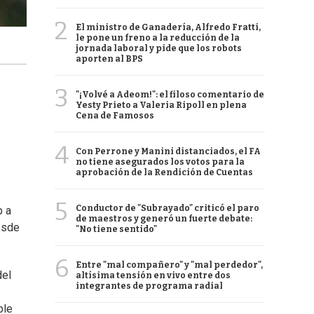
2
El ministro de Ganadería, Alfredo Fratti,
le pone un freno a la reducción de la
jornada laboral y pide que los robots
aporten al BPS
3
"¡Volvé a Adeom!": el filoso comentario de
Yesty Prieto a Valeria Ripoll en plena
Cena de Famosos
4
Con Perrone y Manini distanciados, el FA
no tiene asegurados los votos para la
aprobación de la Rendición de Cuentas
5
Conductor de "Subrayado" criticó el paro
b a
de maestros y generó un fuerte debate:
Desde
"No tiene sentido"
6
Entre "mal compañero" y "mal perdedor",
del
altísima tensión en vivo entre dos
integrantes de programa radial
ble