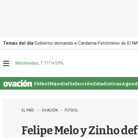
Temas del día:
Gobierno demanda a Cardama
Fenómeno de El Ni
Montevideo, T 11° H 59%
M
e
n
u
Fútbol
Mundial
Selección
Estadisticas
Agenda
EL PAÍS
OVACIÓN
FÚTBOL
Felipe Melo y Zinho de