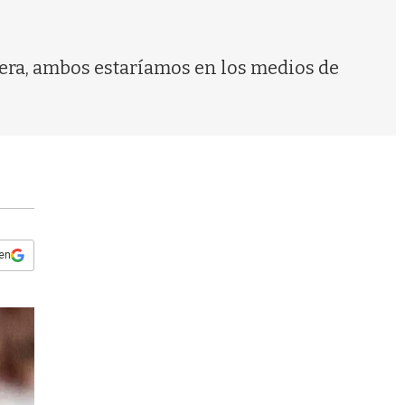
s
q
u
e
ciera, ambos estaríamos en los medios de
d
a
 en