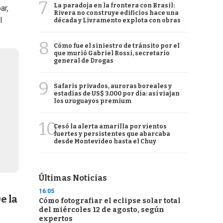
7
La paradoja en la frontera con Brasil:
ar,
Rivera no construye edificios hace una
l
década y Livramento explota con obras
8
Cómo fue el siniestro de tránsito por el
que murió Gabriel Rossi, secretario
general de Drogas
9
Safaris privados, auroras boreales y
estadías de US$ 3.000 por día: así viajan
los uruguayos premium
10
Cesó la alerta amarilla por vientos
fuertes y persistentes que abarcaba
desde Montevideo hasta el Chuy
Últimas Noticias
16:05
e la
Cómo fotografiar el eclipse solar total
del miércoles 12 de agosto, según
expertos