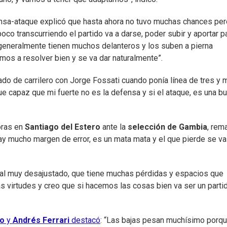
ensa-ataque explicó que hasta ahora no tuvo muchas chances pe
oco transcurriendo el partido va a darse, poder subir y aportar pa
 generalmente tienen muchos delanteros y los suben a pierna
mos a resolver bien y se va dar naturalmente”.
ado de carrilero con Jorge Fossati cuando ponía línea de tres y 
 capaz que mi fuerte no es la defensa y si el ataque, es una b
oras en
Santiago del Estero
ante la
selección de Gambia
, rem
ay mucho margen de error, es un mata mata y el que pierde se va
ival muy desajustado, que tiene muchas pérdidas y espacios que
 virtudes y creo que si hacemos las cosas bien va ser un parti
do
y
Andrés Ferrari
destacó
: “Las bajas pesan muchísimo porq