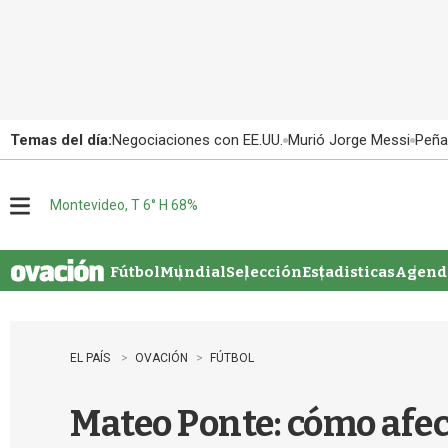
Temas del día:
Negociaciones con EE.UU.
Murió Jorge Messi
Peña
Montevideo, T 6° H 68%
M
e
n
u
Fútbol
Mundial
Selección
Estadisticas
Agenda
EL PAÍS
OVACIÓN
FÚTBOL
Mateo Ponte: cómo afec