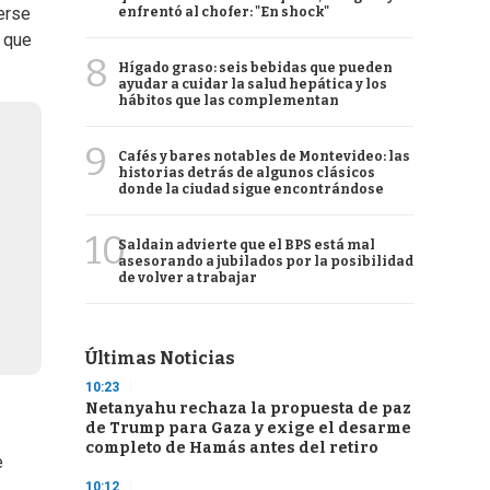
erse
enfrentó al chofer: "En shock"
y que
8
Hígado graso: seis bebidas que pueden
ayudar a cuidar la salud hepática y los
hábitos que las complementan
9
Cafés y bares notables de Montevideo: las
historias detrás de algunos clásicos
donde la ciudad sigue encontrándose
10
Saldain advierte que el BPS está mal
asesorando a jubilados por la posibilidad
de volver a trabajar
Últimas Noticias
10:23
Netanyahu rechaza la propuesta de paz
de Trump para Gaza y exige el desarme
completo de Hamás antes del retiro
e
10:12