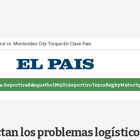
rol vs. Montevideo City Torque
En Clave País
 Deportiva
Básquetbol
Multideportivo
Tenis
Rugby
MotorSp
tan los problemas logístic