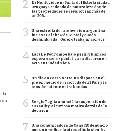
2
Ni Montevideo ni Punta del Este: la ciudad
uruguaya rodeada de naturaleza donde
las propiedades se revalorizan más de
un 20%
3
Una estrella de la televisión argentina
fue a ver el show de Gustaf y quedó
deslumbrada: "Quiero trabajar con vos"
4
Lacalle Pou rompe bajo perfil y blancos
esperan con expectativa su discurso en
acto en Ciudad Vieja
5
Un día en Cerro Norte: un disparo en el
pie en medio de recorrida de El País y la
tensión latente entre bandas
e la
6
tros
Sergio Puglia anunció la suspensión de
su reality: el curioso motivo detrás de la
decisión
7
Una comunicadora de Canal 10 denunció
que un ómnibus la atropelló, lo siguió y