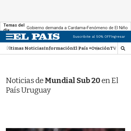
Temas del
Gobierno demanda a Cardama
Fenómeno de El Niño
día:
M
Suscribite al 50% OFF
Ingresar
e
n
Últimas Noticias
Información
El País +
Ovación
TV Show
M
u
o
s
t
r
Noticias de
Mundial Sub 20
en El
a
r
País Uruguay
b
�
s
q
u
e
d