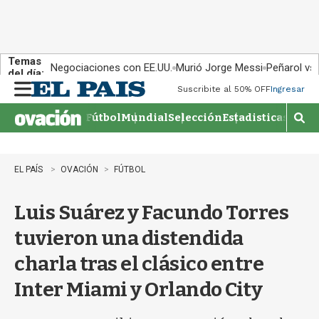
Temas
Negociaciones con EE.UU.
Murió Jorge Messi
Peñarol vs
del día:
Suscribite al 50% OFF
Ingresar
M
e
Fútbol
Mundial
Selección
Estadisticas
Agen
n
M
u
o
s
t
EL PAÍS
OVACIÓN
FÚTBOL
r
a
Luis Suárez y Facundo Torres
r
b
tuvieron una distendida
�
s
charla tras el clásico entre
q
u
Inter Miami y Orlando City
e
d