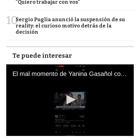
"Quiero trabajar con vos"
10
Sergio Puglia anunció la suspensión de su
reality: el curioso motivo detrás de la
decisión
Te puede interesar
El mal momento de Yanina Gasañol con un hincha argentino en "Subrayado"
0