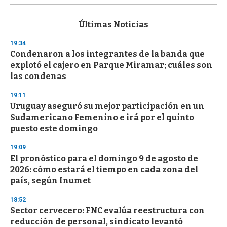
s
e
c
Últimas Noticias
o
n
19:34
d
Condenaron a los integrantes de la banda que
s
o
explotó el cajero en Parque Miramar; cuáles son
f
las condenas
3
3
s
19:11
e
Uruguay aseguró su mejor participación en un
c
Sudamericano Femenino e irá por el quinto
o
n
puesto este domingo
d
s
19:09
El pronóstico para el domingo 9 de agosto de
2026: cómo estará el tiempo en cada zona del
país, según Inumet
18:52
Sector cervecero: FNC evalúa reestructura con
reducción de personal, sindicato levantó