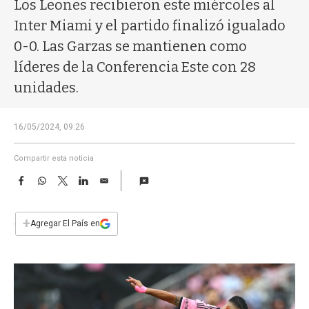
a
Los Leones recibieron este miércoles al
Inter Miami y el partido finalizó igualado
0-0. Las Garzas se mantienen como
líderes de la Conferencia Este con 28
unidades.
16/05/2024, 09:26
Compartir esta noticia
F
W
T
L
E
a
h
w
i
m
c
a
i
n
a
e
t
t
k
i
+
Agregar El País en
b
s
t
e
l
o
A
e
d
o
p
r
I
k
p
n