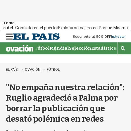
Tema
s del
Conflicto en el puerto
Explotaron cajero en Parque Miramar
día:
Suscribite al 50% OFF
Ingresar
M
e
Fútbol
Mundial
Selección
Estadisticas
Agen
n
M
u
o
s
t
EL PAÍS
OVACIÓN
FÚTBOL
r
a
"No empaña nuestra relación":
r
b
Ruglio agradeció a Palma por
�
s
borrar la publicación que
q
u
desató polémica en redes
e
d