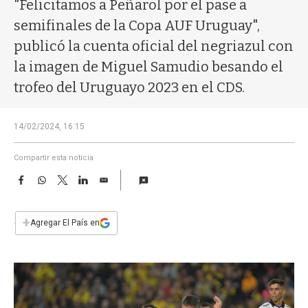
a
"Felicitamos a Peñarol por el pase a
semifinales de la Copa AUF Uruguay",
publicó la cuenta oficial del negriazul con
la imagen de Miguel Samudio besando el
trofeo del Uruguayo 2023 en el CDS.
14/02/2024, 16:15
Compartir esta noticia
F
W
T
L
E
a
h
w
i
m
c
a
i
n
a
e
t
t
k
i
+
Agregar El País en
b
s
t
e
l
o
A
e
d
o
p
r
I
k
p
n