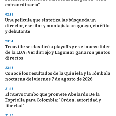
f
extraordinaria"
3
3
s
02:12
e
Una película que sintetiza las búsqueda un
c
director, escritor y montajista uruguayo, cinéfilo
o
n
y debutante
d
s
23:54
Trouville se clasificó a playoffs y es el nuevo líder
de la LDA; Verdirrojo y Lagomar ganaron puntos
directos
23:45
Conocé los resultados de la Quiniela y la Tómbola
nocturna del viernes 7 de agosto de 2026
21:45
El nuevo rumbo que promete Abelardo De la
Espriella para Colombia: "Orden, autoridad y
libertad"
21:26