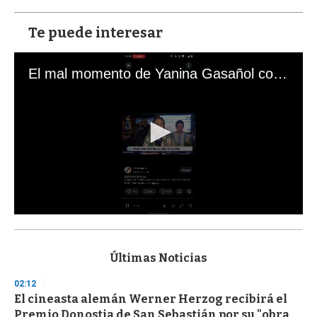
Te puede interesar
El mal momento de Yanina Gasañol con un hincha argentino en "Subrayado"
0
s
e
c
Últimas Noticias
o
n
02:12
d
El cineasta alemán Werner Herzog recibirá el
s
o
Premio Donostia de San Sebastián por su "obra