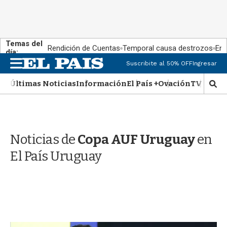
Temas del
Rendición de Cuentas
Temporal causa destrozos
En 
día:
M
Suscribite al 50% OFF
Ingresar
e
n
Últimas Noticias
Información
El País +
Ovación
TV Show
M
u
o
s
t
r
Noticias de
Copa AUF Uruguay
en
a
r
El País Uruguay
b
�
s
q
u
e
d