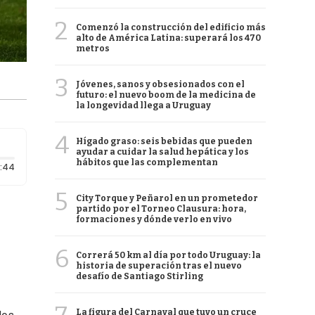
2
Comenzó la construcción del edificio más
alto de América Latina: superará los 470
metros
3
Jóvenes, sanos y obsesionados con el
futuro: el nuevo boom de la medicina de
la longevidad llega a Uruguay
4
Hígado graso: seis bebidas que pueden
ayudar a cuidar la salud hepática y los
hábitos que las complementan
Duración: 44 segundos
:44
5
City Torque y Peñarol en un prometedor
partido por el Torneo Clausura: hora,
formaciones y dónde verlo en vivo
6
Correrá 50 km al día por todo Uruguay: la
historia de superación tras el nuevo
desafío de Santiago Stirling
La figura del Carnaval que tuvo un cruce