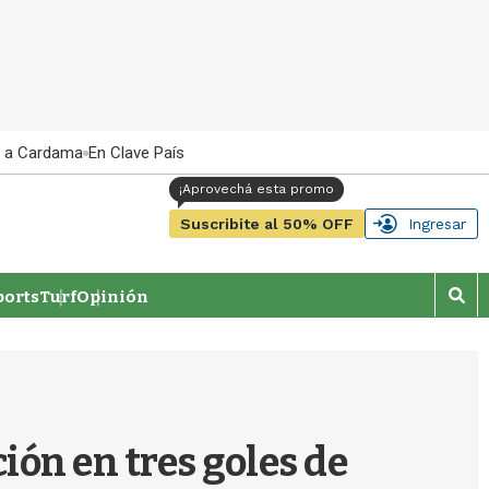
 a Cardama
En Clave País
Suscribite al 50% OFF
Ingresar
orts
Turf
Opinión
M
o
s
t
r
a
r
ión en tres goles de
b
�