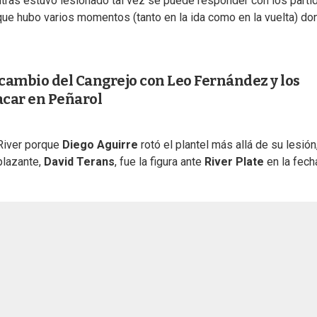
tras estuvo lesionado tal vez se puede responder con los parti
ue hubo varios momentos (tanto en la ida como en la vuelta) do
 cambio del Cangrejo con Leo Fernández y los
acar en Peñarol
 River porque
Diego Aguirre
rotó el plantel más allá de su lesión
plazante,
David Terans
, fue la figura ante
River Plate
en la fech