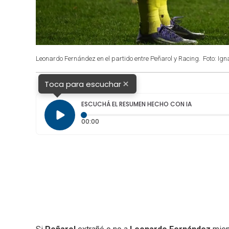
Leonardo Fernández en el partido entre Peñarol y Racing.
Foto: Ig
×
Toca para escuchar
ESCUCHÁ EL RESUMEN HECHO CON IA
Tiempo transcurrido: 0 segundos
00:00