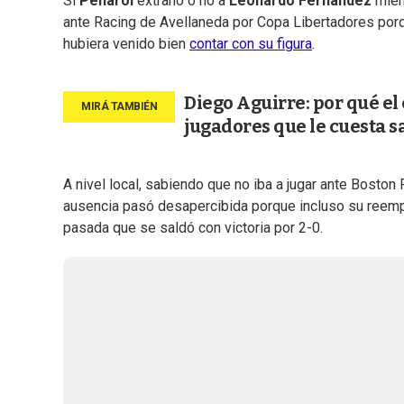
Si
Peñarol
extrañó o no a
Leonardo Fernández
mien
ante Racing de Avellaneda por Copa Libertadores porq
hubiera venido bien
contar con su figura
.
Diego Aguirre: por qué el
jugadores que le cuesta s
A nivel local, sabiendo que no iba a jugar ante Boston
ausencia pasó desapercibida porque incluso su reem
pasada que se saldó con victoria por 2-0.