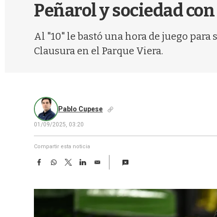
Peñarol y sociedad co
Al "10" le bastó una hora de juego para 
Clausura en el Parque Viera.
Pablo Cupese
01/09/2025, 03:20
Compartir esta noticia
F
W
T
L
E
a
h
w
i
m
c
a
i
n
a
e
t
t
k
i
b
s
t
e
l
o
A
e
d