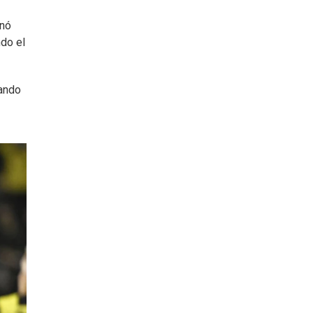
inó
do el
ando