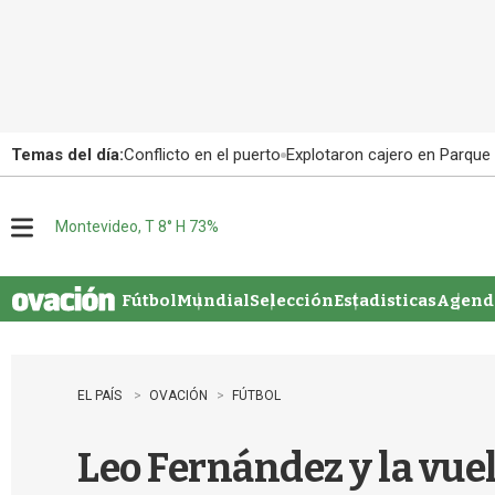
Temas del día:
Conflicto en el puerto
Explotaron cajero en Parque
Montevideo, T 8° H 73%
M
e
n
u
Fútbol
Mundial
Selección
Estadisticas
Agenda
EL PAÍS
OVACIÓN
FÚTBOL
Leo Fernández y la vuel