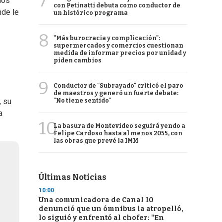
7
dos
con Petinatti debuta como conductor de
nde le
un histórico programa
8
"Más burocracia y complicación":
supermercados y comercios cuestionan
medida de informar precios por unidad y
piden cambios
9
Conductor de "Subrayado" criticó el paro
de maestros y generó un fuerte debate:
, su
"No tiene sentido"
a
10
La basura de Montevideo seguirá yendo a
Felipe Cardoso hasta al menos 2055, con
las obras que prevé la IMM
Últimas Noticias
10:00
Una comunicadora de Canal 10
denunció que un ómnibus la atropelló,
lo siguió y enfrentó al chofer: "En