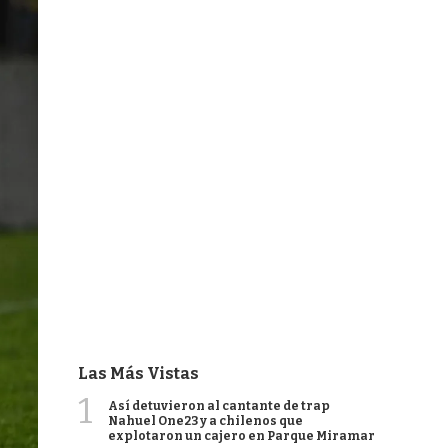
Las Más Vistas
1
Así detuvieron al cantante de trap
Nahuel One23 y a chilenos que
explotaron un cajero en Parque Miramar