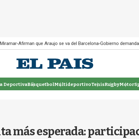
 Miramar
Afirman que Araujo se va del Barcelona
Gobierno demanda
 Deportiva
Básquetbol
Multideportivo
Tenis
Rugby
MotorSp
ta más esperada: participac