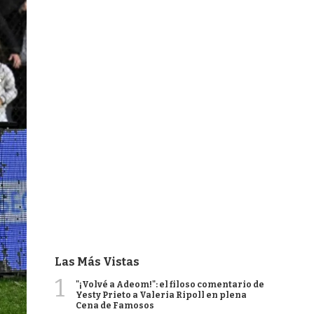
Las Más Vistas
1
"¡Volvé a Adeom!": el filoso comentario de
Yesty Prieto a Valeria Ripoll en plena
Cena de Famosos