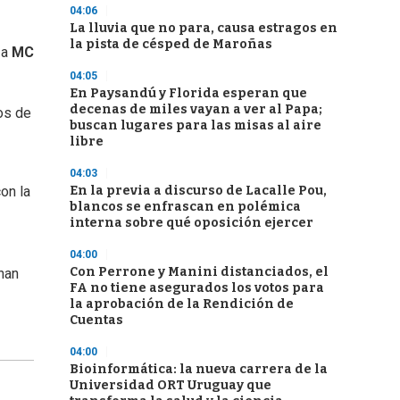
04:06
La lluvia que no para, causa estragos en
la pista de césped de Maroñas
 a
MC
04:05
En Paysandú y Florida esperan que
decenas de miles vayan a ver al Papa;
os de
buscan lugares para las misas al aire
libre
04:03
En la previa a discurso de Lacalle Pou,
on la
blancos se enfrascan en polémica
interna sobre qué oposición ejercer
04:00
Con Perrone y Manini distanciados, el
nan
FA no tiene asegurados los votos para
la aprobación de la Rendición de
Cuentas
04:00
Bioinformática: la nueva carrera de la
Universidad ORT Uruguay que