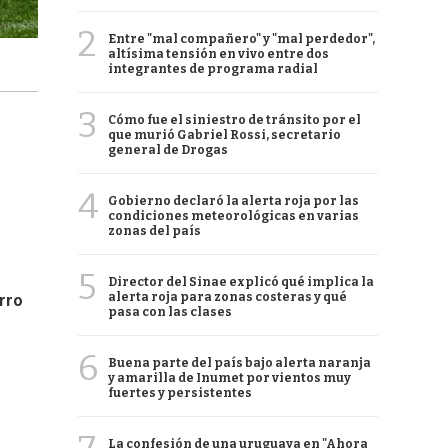
2
Entre "mal compañero" y "mal perdedor",
altísima tensión en vivo entre dos
integrantes de programa radial
3
Cómo fue el siniestro de tránsito por el
que murió Gabriel Rossi, secretario
general de Drogas
4
Gobierno declaró la alerta roja por las
condiciones meteorológicas en varias
zonas del país
5
Director del Sinae explicó qué implica la
alerta roja para zonas costeras y qué
rro
pasa con las clases
6
Buena parte del país bajo alerta naranja
y amarilla de Inumet por vientos muy
fuertes y persistentes
La confesión de una uruguaya en "Ahora