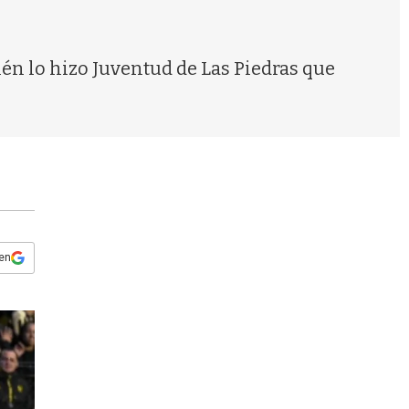
s
q
u
e
én lo hizo Juventud de Las Piedras que
d
a
 en