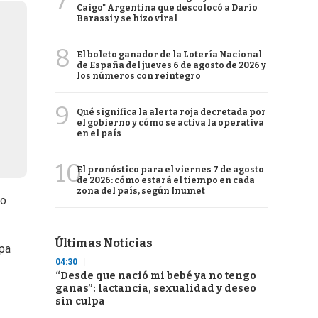
7
Caigo" Argentina que descolocó a Darío
Barassi y se hizo viral
8
El boleto ganador de la Lotería Nacional
de España del jueves 6 de agosto de 2026 y
los números con reintegro
9
Qué significa la alerta roja decretada por
el gobierno y cómo se activa la operativa
en el país
10
El pronóstico para el viernes 7 de agosto
de 2026: cómo estará el tiempo en cada
zona del país, según Inumet
go
Últimas Noticias
opa
04:30
“Desde que nació mi bebé ya no tengo
ganas”: lactancia, sexualidad y deseo
sin culpa