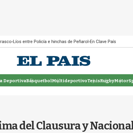
rrasco
Líos entre Policía e hinchas de Peñarol
En Clave País
 Deportiva
Básquetbol
Multideportivo
Tenis
Rugby
MotorSp
cima del Clausura y Nacional