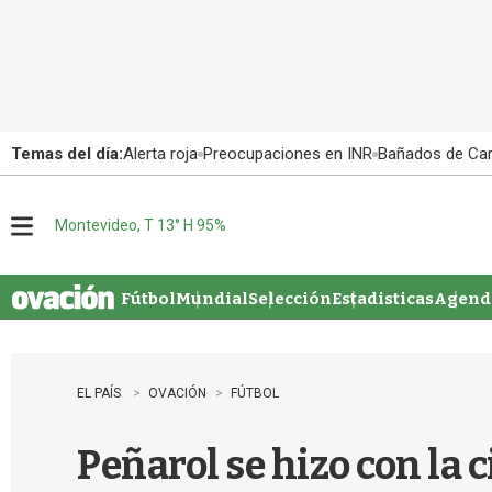
Temas del día:
Alerta roja
Preocupaciones en INR
Bañados de Ca
Montevideo, T 13° H 95%
M
e
n
u
Fútbol
Mundial
Selección
Estadisticas
Agenda
EL PAÍS
OVACIÓN
FÚTBOL
Peñarol se hizo con la 