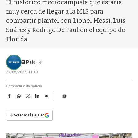
a
El histórico mediocampista que estaría
muy cerca de llegar a la MLS para
compartir plantel con Lionel Messi, Luis
Suárez y Rodrigo De Paul en el equipo de
Florida.
El País
27/05/2026, 11:10
Compartir esta noticia
F
W
T
L
E
a
h
w
i
m
c
a
i
n
a
e
t
t
k
i
+
Agregar El País en
b
s
t
e
l
o
A
e
d
o
p
r
I
k
p
n