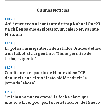
s
e
c
Últimas Noticias
o
n
18:10
d
Así detuvieron al cantante de trap Nahuel One23
s
o
y a chilenos que explotaron un cajero en Parque
f
Miramar
3
3
s
18:09
e
La policía inmigratoria de Estados Unidos detuvo
c
a un futbolista argentino: "Tiene permiso de
o
n
trabajo vigente"
d
s
18:07
Conflicto en el puerto de Montevideo: TCP
denuncia que el sindicato pidió reducir la
jornada laboral
18:07
“Inicia una nueva etapa”: la fecha clave que
anunció Liverpool por la construcción del Nuevo