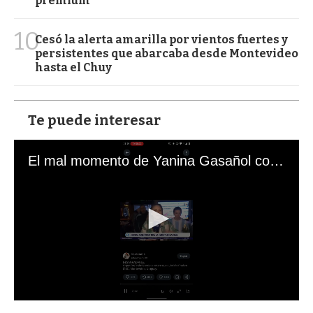
premium
10
Cesó la alerta amarilla por vientos fuertes y
persistentes que abarcaba desde Montevideo
hasta el Chuy
Te puede interesar
El mal momento de Yanina Gasañol con un hincha argentino en "Subrayado"
0