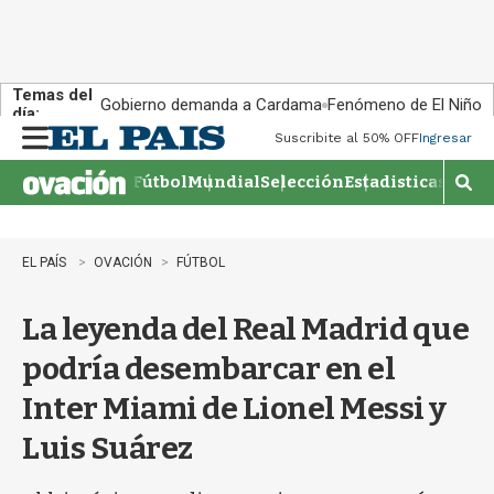
Temas del
Gobierno demanda a Cardama
Fenómeno de El Niño
día:
Suscribite al 50% OFF
Ingresar
M
e
Fútbol
Mundial
Selección
Estadisticas
Agen
n
M
u
o
s
t
EL PAÍS
OVACIÓN
FÚTBOL
r
a
La leyenda del Real Madrid que
r
b
podría desembarcar en el
�
s
Inter Miami de Lionel Messi y
q
u
Luis Suárez
e
d